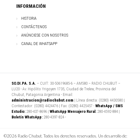
INFORMACIÓN
HISTORIA
CONTÁCTENOS
ANÚNCIESE CON NOSOTROS
CANAL DE WHATSAPP
SO.DI.PA. S.A.
– CUIT: 30-50619685-6 – AM580 – RADIO CHUBUT –
LU20 - Av. Hipólito Yrigoyen 1735, Ciudad de Trelew, Provincia del
Chubut, Patagonia Argentina - Email:
administracion@radiochubut.com
| Línea directa: (0280) 4430580 |
Contestador: (0280) 4424476 | Fax: (0280) 4425457 -
WhatsApp / SMS
Estudio:
280-437-8696 |
WhatsApp Mensajero Rural:
280-4592-884 |
Boletín WhatsApp:
280-4397-824 -
©2026 Radio Chubut. Todos los derechos reservados. Un desarrollo de: