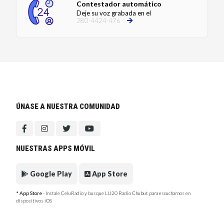
Contestador automático
Deje su voz grabada en el
280-4424-476
ÚNASE A NUESTRA COMUNIDAD
NUESTRAS APPS MÓVIL
Google Play
App Store
* App Store
- Instale CeluRadio y busque LU20 Radio Chubut para escucharnos en
dispositivos iOS