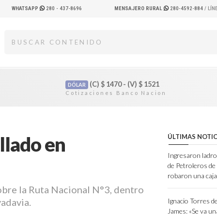
WHATSAPP
280 - 437-8696
MENSAJERO RURAL
280-4592-884
/ LÍ
(C)
$
1470 - (V)
$
1521
DÓLAR
llado en
ÚLTIMAS NOTIC
Ingresaron ladro
de Petroleros d
robaron una caja
sobre la Ruta Nacional N°3, dentro
adavia.
Ignacio Torres d
James: «Se va un