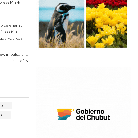
vocación de
o de energía
 Dirección
cios Públicos
lew impulsa una
para asistir a 25
RO
O