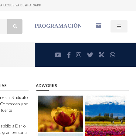
NEA EXCLUSIVA DE WHATSAPP
Buscar:
PROGRAMACIÓN
youtube
facebook
instagram
twitter
RadioCut
whatsa
IAS
ADWORKS
nes al Sindicato
e Comodoro y se
 fuerte
espidió a Darío
a gran persona