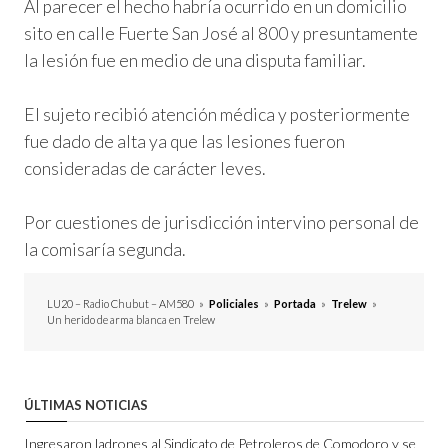
Al parecer el hecho habría ocurrido en un domicilio
sito en calle Fuerte San José al 800 y presuntamente
la lesión fue en medio de una disputa familiar.
El sujeto recibió atención médica y posteriormente
fue dado de alta ya que las lesiones fueron
consideradas de carácter leves.
Por cuestiones de jurisdicción intervino personal de
la comisaría segunda.
LU20 – Radio Chubut – AM580
»
Policiales
»
Portada
»
Trelew
»
Un herido de arma blanca en Trelew
ÚLTIMAS NOTICIAS
Ingresaron ladrones al Sindicato de Petroleros de Comodoro y se