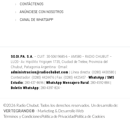
CONTÁCTENOS
ANÚNCIESE CON NOSOTROS
CANAL DE WHATSAPP
SO.DI.PA. S.A.
– CUIT: 30-50619685-6 – AM580 – RADIO CHUBUT –
LU20 - Av. Hipólito Yrigoyen 1735, Ciudad de Trelew, Provincia del
Chubut, Patagonia Argentina - Email:
administracion@radiochubut.com
| Línea directa: (0280) 4430580 |
Contestador: (0280) 4424476 | Fax: (0280) 4425457 -
WhatsApp / SMS
Estudio:
280-437-8696 |
WhatsApp Mensajero Rural:
280-4592-884 |
Boletín WhatsApp:
280-4397-824 -
©2026 Radio Chubut. Todos los derechos reservados. Un desarrollo de:
VERTEGRANDE®
- Marketing & Desarrollo Web
Términos y Condiciones
Política de Privacidad
Política de Cookies