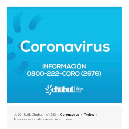
LU20 – Radio Chubut – AM580
»
Coronavirus
»
Trelew
»
Tres nuevos casos de coronavirus en Trelew