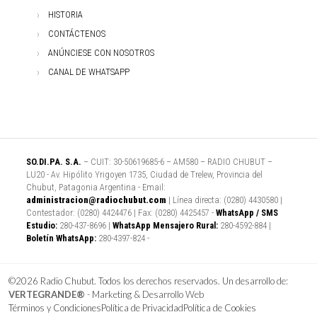
HISTORIA
CONTÁCTENOS
ANÚNCIESE CON NOSOTROS
CANAL DE WHATSAPP
SO.DI.PA. S.A.
– CUIT: 30-50619685-6 – AM580 – RADIO CHUBUT –
LU20 - Av. Hipólito Yrigoyen 1735, Ciudad de Trelew, Provincia del
Chubut, Patagonia Argentina - Email:
administracion@radiochubut.com
| Línea directa: (0280) 4430580 |
Contestador: (0280) 4424476 | Fax: (0280) 4425457 -
WhatsApp / SMS
Estudio:
280-437-8696 |
WhatsApp Mensajero Rural:
280-4592-884 |
Boletín WhatsApp:
280-4397-824 -
©2026 Radio Chubut. Todos los derechos reservados. Un desarrollo de:
VERTEGRANDE®
- Marketing & Desarrollo Web
Términos y Condiciones
Política de Privacidad
Política de Cookies