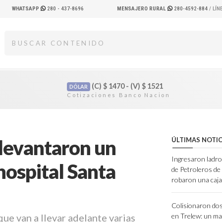
WHATSAPP
280 - 437-8696
MENSAJERO RURAL
280-4592-884
/ LÍ
(C)
$
1470 - (V)
$
1521
DÓLAR
 levantaron un
ÚLTIMAS NOTIC
Ingresaron ladro
ospital Santa
de Petroleros d
robaron una caja
Colisionaron dos
que van a llevar adelante varias
en Trelew: un ma