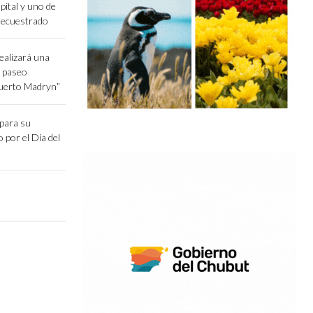
pital y uno de
secuestrado
ealizará una
l paseo
Puerto Madryn”
epara su
o por el Día del