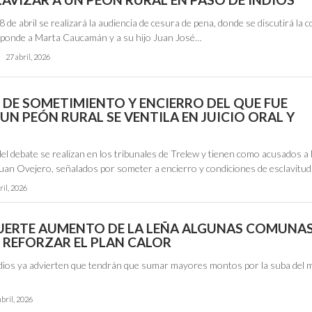
 de abril se realizará la audiencia de cesura de pena, donde se discutirá la
sponde a Marta Caucamán y a su hijo Juan José…
27 abril, 2026
 DE SOMETIMIENTO Y ENCIERRO DEL QUE FUE
UN PEÓN RURAL SE VENTILA EN JUICIO ORAL Y
el debate se realizan en los tribunales de Trelew y tienen como acusados a
an Ovejero, señalados por someter a encierro y condiciones de esclavitu
ril, 2026
FUERTE AUMENTO DE LA LEÑA ALGUNAS COMUNA
 REFORZAR EL PLAN CALOR
dios ya advierten que tendrán que sumar mayores montos por la suba del 
abril, 2026