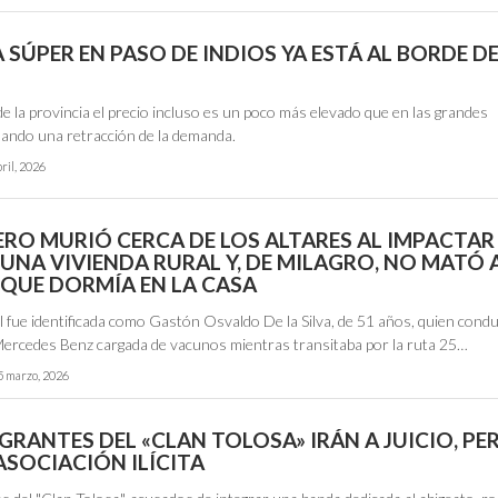
 SÚPER EN PASO DE INDIOS YA ESTÁ AL BORDE D
 de la provincia el precio incluso es un poco más elevado que en las grandes
sando una retracción de la demanda.
bril, 2026
RO MURIÓ CERCA DE LOS ALTARES AL IMPACTAR
UNA VIVIENDA RURAL Y, DE MILAGRO, NO MATÓ 
QUE DORMÍA EN LA CASA
al fue identificada como Gastón Osvaldo De la Silva, de 51 años, quien condu
Mercedes Benz cargada de vacunos mientras transitaba por la ruta 25…
5 marzo, 2026
GRANTES DEL «CLAN TOLOSA» IRÁN A JUICIO, PE
ASOCIACIÓN ILÍCITA