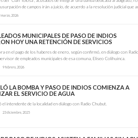
s del "Clan Tolosa", acusados de integrar una banda dedicada al abigeato, ro
 usurpación de campos irán a juicio, de acuerdo a la resolución judicial que 
 marzo, 2026
LEADOS MUNICIPALES DE PASO DE INDIOS
ON HOY UNA RETENCIÓN DE SERVICIOS
ra en el pago de los haberes de enero, según confirmó, en diálogo con Radi
pervisor de empleados municipales de esa comuna, Eliseo Colihuinca.
9 febrero, 2026
GLÓ LA BOMBA Y PASO DE INDIOS COMIENZA A
ZAR EL SERVICIO DE AGUA
ó el intendente de la localidad en diálogo con Radio Chubut.
23 diciembre, 2025