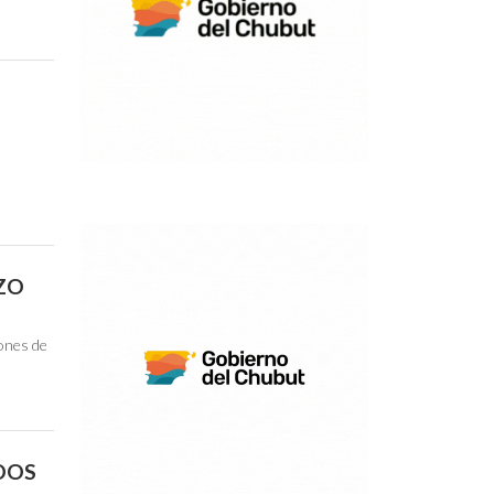
3
IZO
iones de
ADOS