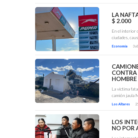
LA NAFTA
$ 2.000
En el interior
ciudades, cau
Economía
3 a
CAMIONE
CONTRA 
HOMBRE 
La víctima fat
camión jaula 
Los Altares
2
LOS INTE
NO POR 