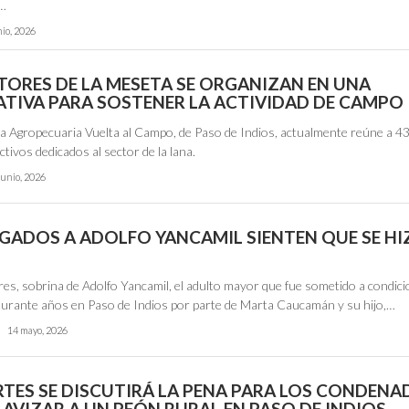
2…
nio, 2026
ORES DE LA MESETA SE ORGANIZAN EN UNA
TIVA PARA SOSTENER LA ACTIVIDAD DE CAMPO
a Agropecuaria Vuelta al Campo, de Paso de Indios, actualmente reúne a 4
tivos dedicados al sector de la lana.
junio, 2026
EGADOS A ADOLFO YANCAMIL SIENTEN QUE SE H
res, sobrina de Adolfo Yancamil, el adulto mayor que fue sometido a condic
urante años en Paso de Indios por parte de Marta Caucamán y su hijo,…
14 mayo, 2026
RTES SE DISCUTIRÁ LA PENA PARA LOS CONDEN
AVIZAR A UN PEÓN RURAL EN PASO DE INDIOS