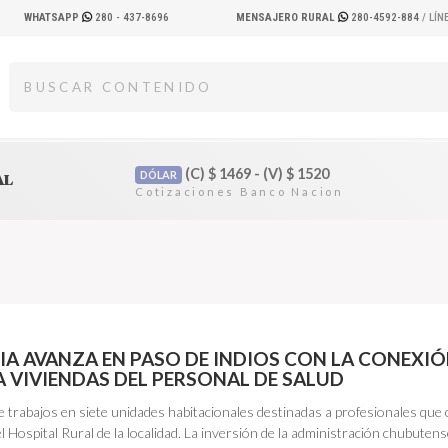
WHATSAPP
280 - 437-8696
MENSAJERO RURAL
280-4592-884
/ LÍ
(C)
$
1469 - (V)
$
1520
DÓLAR
AL
IA AVANZA EN PASO DE INDIOS CON LA CONEXIÓ
A VIVIENDAS DEL PERSONAL DE SALUD
e trabajos en siete unidades habitacionales destinadas a profesionales que
l Hospital Rural de la localidad. La inversión de la administración chubuten