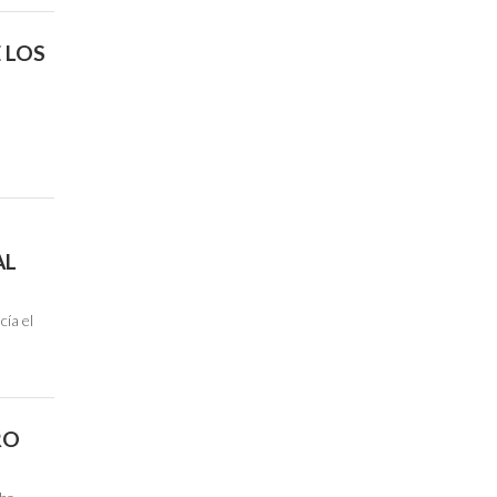
E LOS
AL
cía el
RO