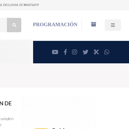
NEA EXCLUSIVA DE WHATSAPP
Buscar:
PROGRAMACIÓN
youtube
facebook
instagram
twitter
RadioCut
whatsa
N DE
 cumplen
se