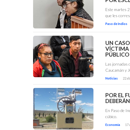
Este martes 28
que les corre
Paso de Indios
UN CASO
VÍCTIMA 
PÚBLICO
Las jornadas d
Caucamán y Ju
Noticias
22 ab
POR EL 
DEBERÁN
En Paso de In
cúbico.
Economía
17 