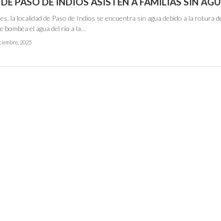
DE PASO DE INDIOS ASISTEN A FAMILIAS SIN AG
es, la localidad de Paso de Indios se encuentra sin agua debido a la rotura 
 bombea el agua del río a la…
iciembre, 2025