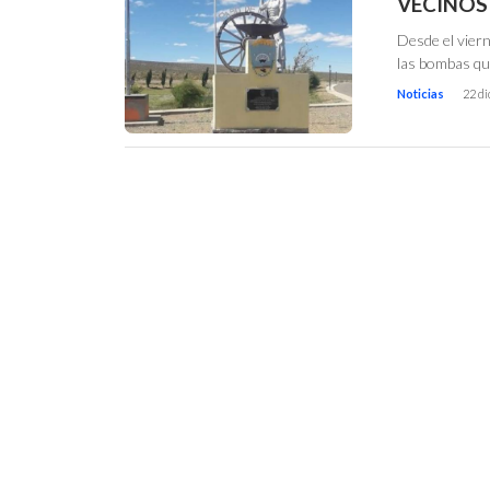
VECINOS 
Desde el viern
las bombas que
Noticias
22 d