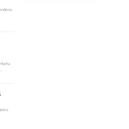
 condena
 Marta
d…
S
metro