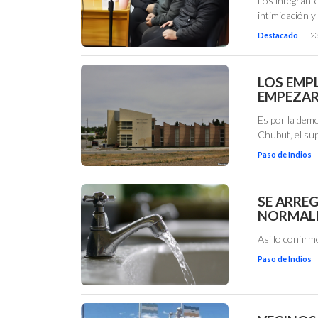
Los integrante
intimidación y
Destacado
23
LOS EMP
EMPEZAR
Es por la demo
Chubut, el su
Paso de Indios
SE ARRE
NORMALI
Así lo confirm
Paso de Indios