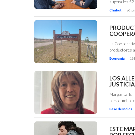
supera los 5
Chubut
26 ju
PRODUCT
COOPERA
La Cooperativ
productores ac
Economía
18 
LOS ALL
JUSTICIA
Margarita Tor
servidumbre d
Paso de Indios
ESTE MA
POR ESCL