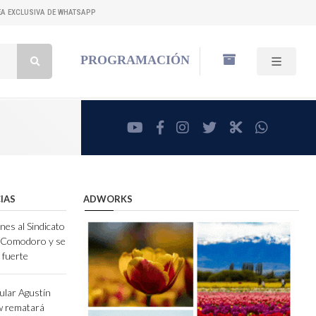
NEA EXCLUSIVA DE WHATSAPP
Buscar:
PROGRAMACIÓN
youtube
facebook
instagram
twitter
RadioCut
whatsa
IAS
ADWORKS
nes al Sindicato
e Comodoro y se
 fuerte
ular Agustín
w rematará