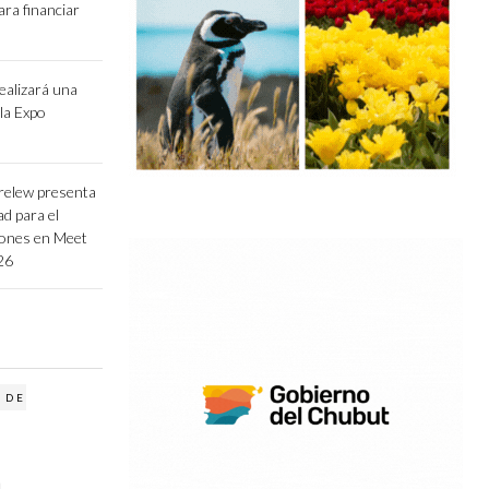
ara financiar
ealizará una
la Expo
Trelew presenta
ad para el
iones en Meet
26
 DE