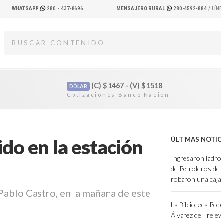
WHATSAPP
280 - 437-8696
MENSAJERO RURAL
280-4592-884
/ LÍ
(C)
$
1467 - (V)
$
1518
DÓLAR
ido en la estación
ÚLTIMAS NOTIC
Ingresaron ladro
de Petroleros d
robaron una caja
 Pablo Castro, en la mañana de este
La Biblioteca Pop
Álvarez de Trele