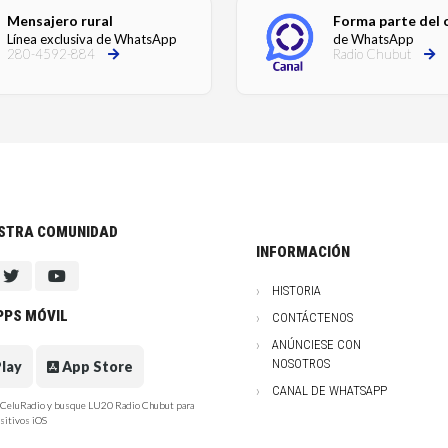
Mensajero rural
Forma parte del 
Línea exclusiva de WhatsApp
de WhatsApp
280-4592-884
Radio Chubut
ESTRA COMUNIDAD
INFORMACIÓN
HISTORIA
PPS MÓVIL
CONTÁCTENOS
ANÚNCIESE CON
NOSOTROS
lay
App Store
CANAL DE WHATSAPP
e CeluRadio y busque LU20 Radio Chubut para
sitivos iOS