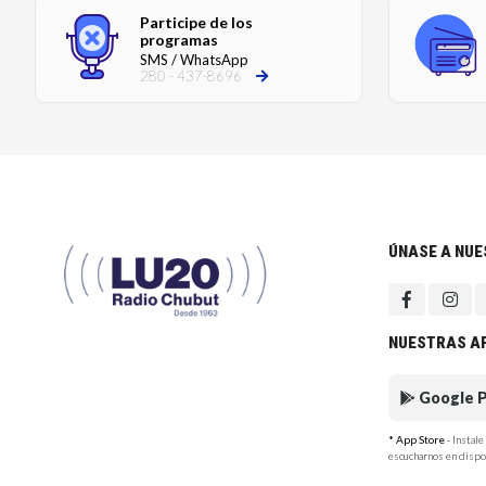
Participe de los
programas
SMS / WhatsApp
280 - 437-8696
ÚNASE A NU
NUESTRAS A
Google P
* App Store
- Instal
escucharnos en dispo