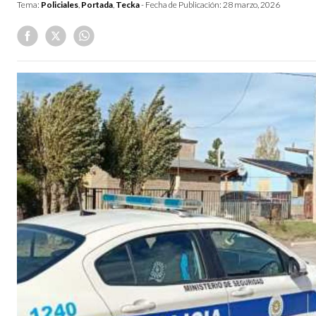
Tema:
Policiales
,
Portada
,
Tecka
- Fecha de Publicación:
28 marzo, 2026