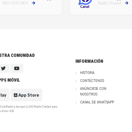
280-4592-884
Radio Chubut
ESTRA COMUNIDAD
INFORMACIÓN
HISTORIA
PPS MÓVIL
CONTÁCTENOS
ANÚNCIESE CON
NOSOTROS
lay
App Store
CANAL DE WHATSAPP
e CeluRadio y busque LU20 Radio Chubut para
sitivos iOS