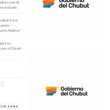
pital y uno de
secuestrado
ealizará una
l paseo
Puerto Madryn”
epara su
o por el Día del
 CON ARMA