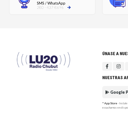
SMS / WhatsApp
280 - 437-8696
ÚNASE A NU
NUESTRAS A
Google P
* App Store
- Instal
escucharnos en dispo