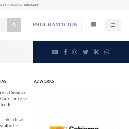
NEA EXCLUSIVA DE WHATSAPP
Buscar:
PROGRAMACIÓN
youtube
facebook
instagram
twitter
RadioCut
whatsa
IAS
ADWORKS
nes al Sindicato
e Comodoro y se
 fuerte
 motociclistas
sculino fue