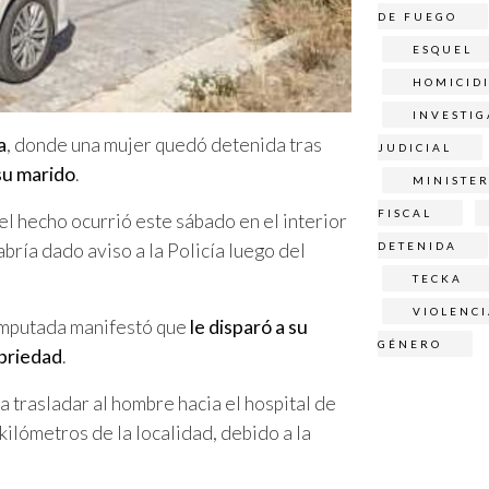
DE FUEGO
ESQUEL
HOMICID
INVESTI
a
, donde una mujer quedó detenida tras
JUDICIAL
su marido
.
MINISTER
FISCAL
 el hecho ocurrió este sábado en el interior
abría dado aviso a la Policía luego del
DETENIDA
TECKA
VIOLENCI
 imputada manifestó que
le disparó a su
GÉNERO
briedad
.
a trasladar al hombre hacia el hospital de
 kilómetros de la localidad, debido a la