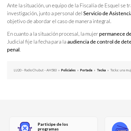
Ante la situación, un equipo de la Fiscalía de Esquel se t
investigación, junto a personal del
Servicio de Asistenci
objetivo de abordar el caso de manera integral.
En cuanto a la situación procesal, la mujer
permanece de
Judicial fije la fecha para la
audiencia de control de dete
penal
.
LU20 – Radio Chubut – AM580
»
Policiales
»
Portada
»
Tecka
»
Tecka: una muj
Participe de los
programas