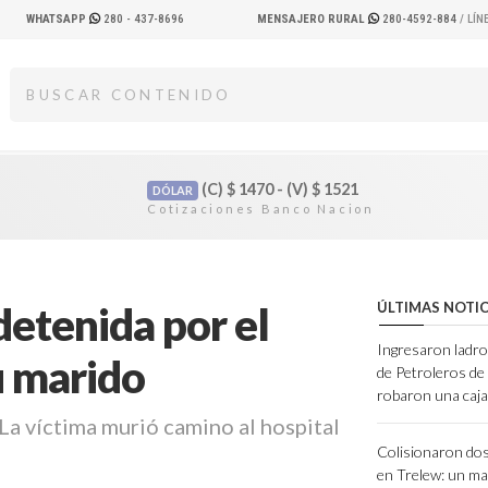
WHATSAPP
280 - 437-8696
MENSAJERO RURAL
280-4592-884
/ LÍ
(C)
$
1470 - (V)
$
1521
DÓLAR
etenida por el
ÚLTIMAS NOTIC
Ingresaron ladro
u marido
de Petroleros d
robaron una caja
 La víctima murió camino al hospital
Colisionaron dos
en Trelew: un ma