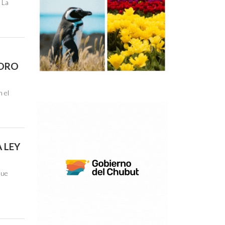
 La
N
DORO
n el
 LEY
que