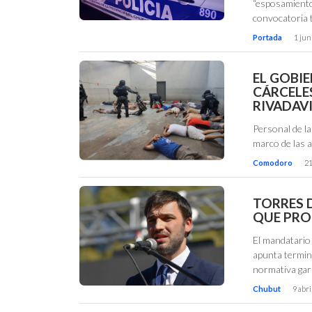
“esposamiento 
convocatoria
Portada
1 jun
EL GOBI
CÁRCELE
RIVADAV
Personal de la
marco de las 
Comodoro
21
TORRES 
QUE PRO
El mandatario 
apunta termin
normativa gar
Chubut
9 abri