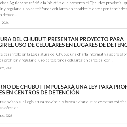
drea Aguilera se refirió a la iniciativa que presentó el Ejecutivo provincial, 
ir y regular el uso de teléfonos celulares en establecimientos penitenciarios
en debate…
l, 2026
TURA DEL CHUBUT: PRESENTAN PROYECTO PARA
GIR EL USO DE CELULARES EN LUGARES DE DETEN
e desarrolló en la Legislatura del Chubut una charla informativa sobre el p
ca prohibir y regular el uso de teléfonos celulares en cárceles, con…
rzo, 2026
ERNO DE CHUBUT IMPULSARÁ UNA LEY PARA PROH
ES EN CENTROS DE DETENCIÓN
rá enviado a la Legislatura provincial y busca evitar que se cometan estafas
las cárceles.
rzo, 2026