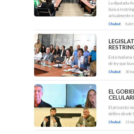
La diputada An
busca restring
actualmente 
Chubut
8 abri
LEGISLA
RESTRIN
Esta mañana s
de ley que bus
Chubut
30 ma
EL GOBI
CELULAR
El proyecto se
delitos desde 
Chubut
15 ma