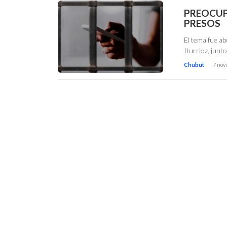
PREOCUP
PRESOS
El tema fue a
Iturrioz, junt
Chubut
7 nov