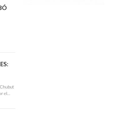
BÓ
…
ES:
n Chubut
or el…
E