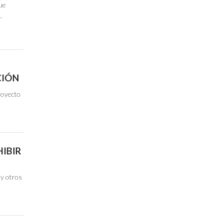
que
,
CIÓN
royecto
IBIR
 y otros