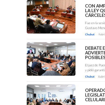
CON AMP
LA LEY Q
CÁRCELE
Fue en la sesi
Gustavo Menna
Chubut
9 abri
DEBATE E
ADVIERT
POSIBLE
El juez de Pue
y pidió garant
Chubut
8 abri
OPERADO
LEGISLAT
CELULAR