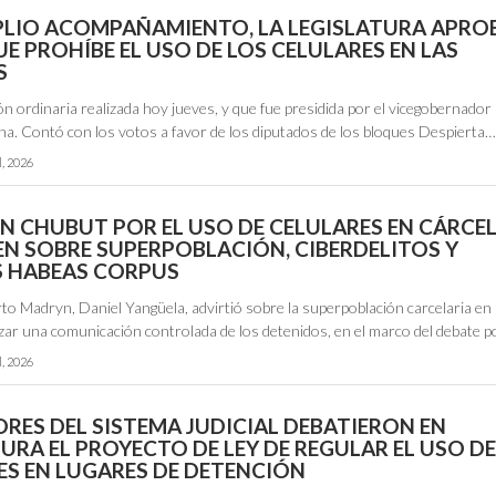
LIO ACOMPAÑAMIENTO, LA LEGISLATURA APRO
UE PROHÍBE EL USO DE LOS CELULARES EN LAS
S
ón ordinaria realizada hoy jueves, y que fue presidida por el vicegobernador
. Contó con los votos a favor de los diputados de los bloques Despierta
l, 2026
N CHUBUT POR EL USO DE CELULARES EN CÁRCEL
EN SOBRE SUPERPOBLACIÓN, CIBERDELITOS Y
S HABEAS CORPUS
rto Madryn, Daniel Yangüela, advirtió sobre la superpoblación carcelaria e
izar una comunicación controlada de los detenidos, en el marco del debate p
l, 2026
RES DEL SISTEMA JUDICIAL DEBATIERON EN
URA EL PROYECTO DE LEY DE REGULAR EL USO D
ES EN LUGARES DE DETENCIÓN