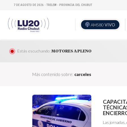
7 DE AGOSTO DE 2026 - TRELEW - PROVINCIA DEL CHUBUT
AM580
VIVO
Estás escuchando:
MOTORES A PLENO
Más contenido sobre:
carceles
CAPACIT
TÉCNICA
ENCIERR
Las jornadas,