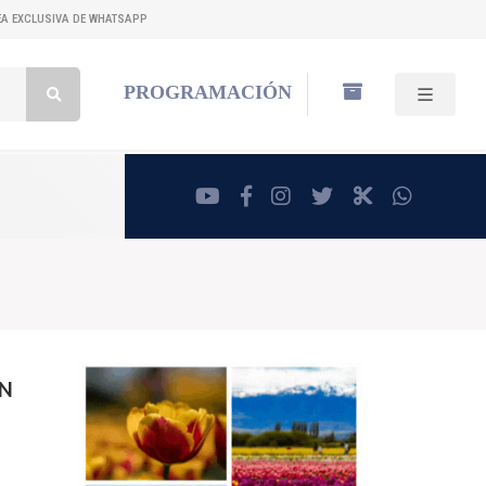
NEA EXCLUSIVA DE WHATSAPP
Buscar:
PROGRAMACIÓN
youtube
facebook
instagram
twitter
RadioCut
whatsa
EN