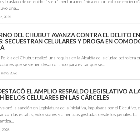
y traslado de detenidos” y en “apertura mecánica en contexto de encierro”.
 tuvo una…
io, 2026
ERNO DEL CHUBUT AVANZA CONTRA EL DELITO E
S: SECUESTRAN CELULARES Y DROGA EN COMO
IA
 Policía del Chubut realizó una requisa en la Alcaidía de la ciudad petrolera e
acciones que se vienen desarrollando para evitar que se…
 mayo, 2026
DESTACÓ EL AMPLIO RESPALDO LEGISLATIVO A LA
HÍBE LOS CELULARES EN LAS CÁRCELES
valoró la sanción en Legislatura de la iniciativa, impulsada por el Ejecutivo, 
ar con las estafas, extorsiones y amenazas gestadas desde los penales. La
antiza…
l, 2026