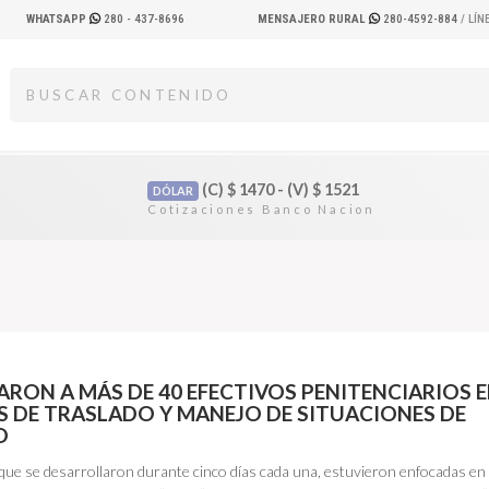
WHATSAPP
280 - 437-8696
MENSAJERO RURAL
280-4592-884
/ LÍ
(C)
$
1470 - (V)
$
1521
DÓLAR
ARON A MÁS DE 40 EFECTIVOS PENITENCIARIOS 
S DE TRASLADO Y MANEJO DE SITUACIONES DE
O
 que se desarrollaron durante cinco días cada una, estuvieron enfocadas en