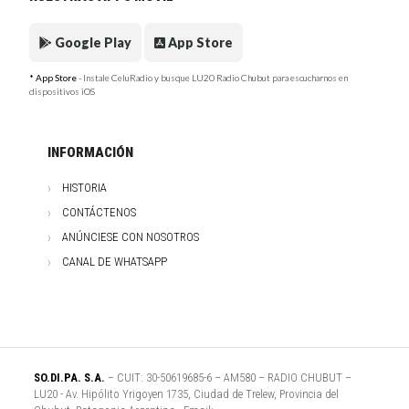
Google Play
App Store
* App Store
- Instale CeluRadio y busque LU20 Radio Chubut para escucharnos en
dispositivos iOS
INFORMACIÓN
HISTORIA
CONTÁCTENOS
ANÚNCIESE CON NOSOTROS
CANAL DE WHATSAPP
SO.DI.PA. S.A.
– CUIT: 30-50619685-6 – AM580 – RADIO CHUBUT –
LU20 - Av. Hipólito Yrigoyen 1735, Ciudad de Trelew, Provincia del