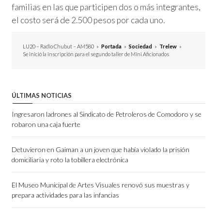
familias en las que participen dos o más integrantes,
el costo será de 2.500 pesos por cada uno.
LU20 – Radio Chubut – AM580
»
Portada
»
Sociedad
»
Trelew
»
Se inició la inscripción para el segundo taller de Mini Aficionados
ÚLTIMAS NOTICIAS
Ingresaron ladrones al Sindicato de Petroleros de Comodoro y se
robaron una caja fuerte
Detuvieron en Gaiman a un joven que había violado la prisión
domiciliaria y roto la tobillera electrónica
El Museo Municipal de Artes Visuales renovó sus muestras y
prepara actividades para las infancias