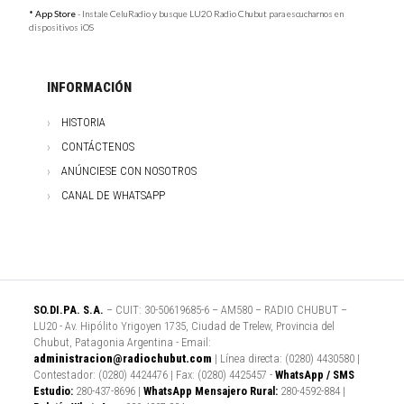
* App Store
- Instale CeluRadio y busque LU20 Radio Chubut para escucharnos en
dispositivos iOS
INFORMACIÓN
HISTORIA
CONTÁCTENOS
ANÚNCIESE CON NOSOTROS
CANAL DE WHATSAPP
SO.DI.PA. S.A.
– CUIT: 30-50619685-6 – AM580 – RADIO CHUBUT –
LU20 - Av. Hipólito Yrigoyen 1735, Ciudad de Trelew, Provincia del
Chubut, Patagonia Argentina - Email:
administracion@radiochubut.com
| Línea directa: (0280) 4430580 |
Contestador: (0280) 4424476 | Fax: (0280) 4425457 -
WhatsApp / SMS
Estudio:
280-437-8696 |
WhatsApp Mensajero Rural:
280-4592-884 |