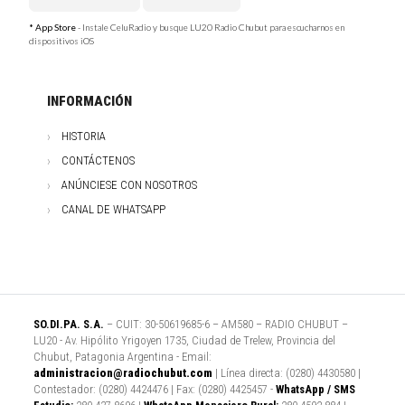
* App Store
- Instale CeluRadio y busque LU20 Radio Chubut para escucharnos en
dispositivos iOS
INFORMACIÓN
HISTORIA
CONTÁCTENOS
ANÚNCIESE CON NOSOTROS
CANAL DE WHATSAPP
SO.DI.PA. S.A.
– CUIT: 30-50619685-6 – AM580 – RADIO CHUBUT –
LU20 - Av. Hipólito Yrigoyen 1735, Ciudad de Trelew, Provincia del
Chubut, Patagonia Argentina - Email:
administracion@radiochubut.com
| Línea directa: (0280) 4430580 |
Contestador: (0280) 4424476 | Fax: (0280) 4425457 -
WhatsApp / SMS