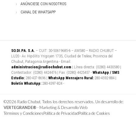
ANÚNCIESE CON NOSOTROS
CANAL DE WHATSAPP
SO.DI.PA. S.A.
– CUIT: 30-50619685-6 – AM580 – RADIO CHUBUT –
LU20 - Av. Hipólito Yrigoyen 1735, Ciudad de Trelew, Provincia del
Chubut, Patagonia Argentina - Email:
administracion@radiochubut.com
| Línea directa: (0280) 4430580 |
Contestador: (0280) 4424476 | Fax: (0280) 4425457 -
WhatsApp / SMS
Estudio:
280-437-8696 |
WhatsApp Mensajero Rural:
280-4592-884 |
Boletín WhatsApp:
280-4397-824 -
©2026 Radio Chubut. Todos los derechos reservados. Un desarrollo de:
VERTEGRANDE®
- Marketing & Desarrollo Web
Términos y Condiciones
Política de Privacidad
Política de Cookies