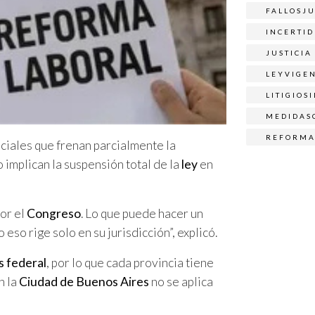
FALLOSJU
INCERTI
JUSTICIA
LEYVIGE
LITIGIOS
MEDIDAS
REFORMA
diciales que frenan parcialmente la
o implican la suspensión total de la
ley
en
or el
Congreso
. Lo que puede hacer un
o eso rige solo en su jurisdicción”, explicó.
s federal
, por lo que cada provincia tiene
n la
Ciudad de Buenos Aires
no se aplica