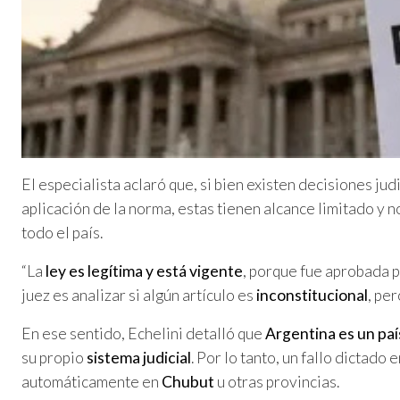
El especialista aclaró que, si bien existen decisiones ju
aplicación de la norma, estas tienen alcance limitado y n
todo el país.
“La
ley es legítima y está vigente
, porque fue aprobada p
juez es analizar si algún artículo es
inconstitucional
, per
En ese sentido, Echelini detalló que
Argentina es un paí
su propio
sistema judicial
. Por lo tanto, un fallo dictado e
automáticamente en
Chubut
u otras provincias.