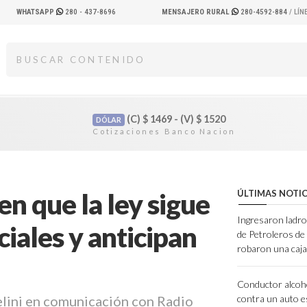
WHATSAPP
280 - 437-8696
MENSAJERO RURAL
280-4592-884
/ LÍ
(C)
$
1469 - (V)
$
1520
DÓLAR
en que la ley sigue
ÚLTIMAS NOTIC
Ingresaron ladro
ciales y anticipan
de Petroleros d
robaron una caja
Conductor alcoh
helini en comunicación con Radio
contra un auto e