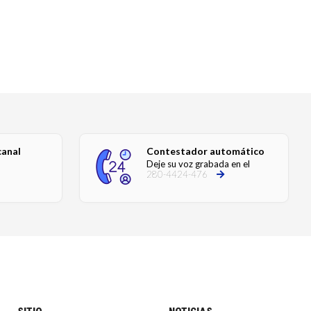
canal
Contestador automático
Deje su voz grabada en el
280-4424-476