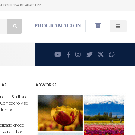
NEA EXCLUSIVA DE WHATSAPP
Buscar:
PROGRAMACIÓN
youtube
facebook
instagram
twitter
RadioCut
whatsa
IAS
ADWORKS
nes al Sindicato
e Comodoro y se
 fuerte
olizado chocó
stacionado en