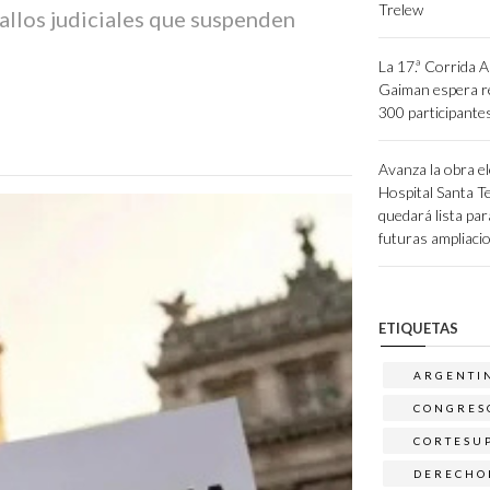
Trelew
fallos judiciales que suspenden
La 17.ª Corrida A
Gaiman espera re
300 participante
Avanza la obra el
Hospital Santa Te
quedará lista par
futuras ampliaci
ETIQUETAS
ARGENTI
CONGRES
CORTESU
DERECHO