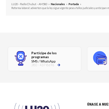
LU20 – Radio Chubut – AM580
»
Nacionales
»
Portada
»
Reforma laboral: advierten que la ley sigue vigente pese a fallos judiciales y anticipan 
Participe de los
programas
SMS / WhatsApp
280 - 437-8696
ÚNASE A NU