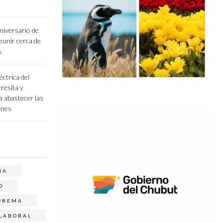
niversario de
unir cerca de
s
éctrica del
resita y
a abastecer las
ones
NA
O
PREMA
LABORAL