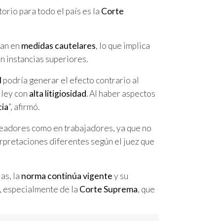
orio para todo el país es la
Corte
can en
medidas cautelares
, lo que implica
n instancias superiores.
l
podría generar el efecto contrario al
a ley con
alta litigiosidad
. Al haber aspectos
cia
”, afirmó.
eadores como en trabajadores, ya que no
erpretaciones diferentes según el juez que
as, la
norma continúa vigente
y su
, especialmente de la
Corte Suprema
, que