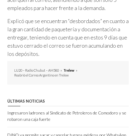
empleados para hacer frente a la demanda.
Explicó que se encuentran “desbordados” en cuanto a
la gran cantidad de paquetería y documentación a
entregar, teniendo en cuenta que en estos 9 días que
estuvo cerrado el correo se fueron acumulando en
los depósitos.
LU20 – Radio Chubut – AM580
»
Trelew
»
Reabrió el Correo Argentino en Trelew
ÚLTIMAS NOTICIAS
Ingresaron ladrones al Sindicato de Petroleros de Comodoro y se
robaron una caja fuerte
DINO ya permite sacar y cancelar turnos médicos por WhatsApp