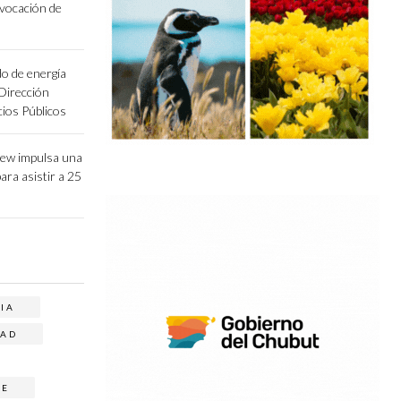
vocación de
o de energía
 Dirección
cios Públicos
lew impulsa una
para asistir a 25
IA
AD
JE