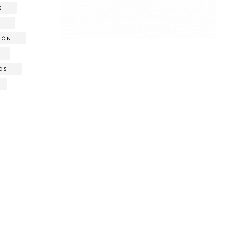
S
A
IÓN
OS