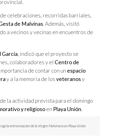
provincial.
ó de celebraciones, recorridas barriales,
 Gesta de Malvinas
. Además, visitó
ndo a vecinos y vecinas en encuentros de
l García
, indicó que el proyecto se
ones, colaboradores y el
Centro de
 importancia de contar con un
espacio
era
y a la memoria de los
veteranos
y
 de la actividad prevista para el domingo
rativo y religioso
en
Playa Unión
.
ngo la entronización de la Virgen Malvinera en Playa Unión