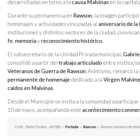
desarrolladas en torno a la
causa Malvinas
en la capital 
Durante su permanencia en
Rawson
, la imagen particip
homenajes y actividades vinculadas al
aniversario de la
instituciones y distintos sectores de la ciudad, convoca
fe
,
memoria
y
reconocimiento histórico
.
El subsecretario de la Unidad Privada municipal,
Gabrie
consolidó a partir del
trabajo articulado
entre instituci
Veteranos de Guerra de Rawson
. Asimismo, remarcó la
permanente de homenaje
dedicado a la
Virgen Malvin
caídos en Malvinas
.
Desde el Municipio se invita a la comunidad a participar
10 de mayo, acompañando este
acontecimiento conmemo
LU20 – Radio Chubut – AM580
»
Portada
»
Rawson
»
Rawson realizará este domi