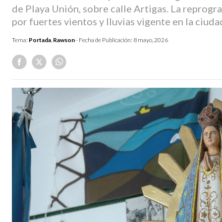
de Playa Unión, sobre calle Artigas. La reprogr
por fuertes vientos y lluvias vigente en la ciud
Tema:
Portada
,
Rawson
- Fecha de Publicación:
8 mayo, 2026