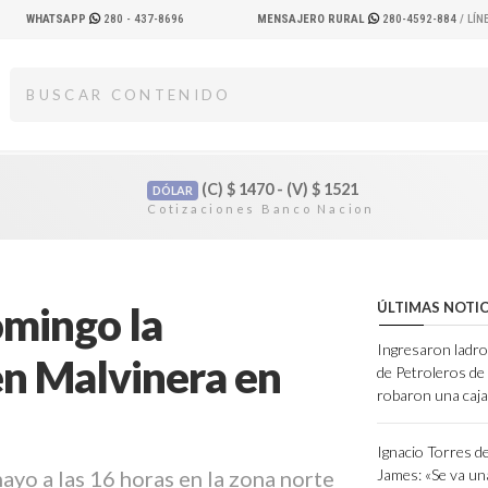
WHATSAPP
280 - 437-8696
MENSAJERO RURAL
280-4592-884
/ LÍ
(C)
$
1470 - (V)
$
1521
DÓLAR
omingo la
ÚLTIMAS NOTIC
Ingresaron ladro
en Malvinera en
de Petroleros d
robaron una caja
Ignacio Torres d
ayo a las 16 horas en la zona norte
James: «Se va un