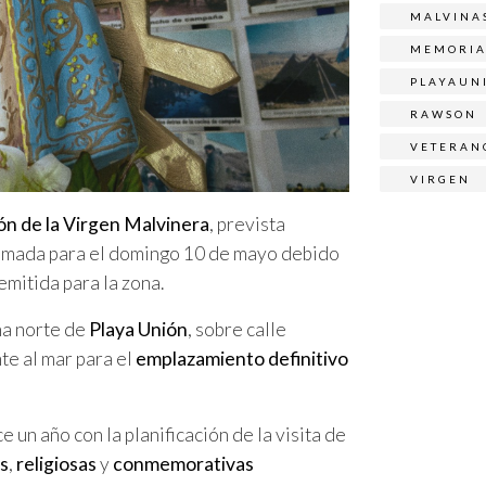
MALVINA
MEMORI
PLAYAUN
RAWSON
VETERAN
VIRGEN
ón de la Virgen Malvinera
, prevista
ramada para el domingo 10 de mayo debido
emitida para la zona.
na norte de
Playa Unión
, sobre calle
te al mar para el
emplazamiento definitivo
 un año con la planificación de la visita de
s
,
religiosas
y
conmemorativas