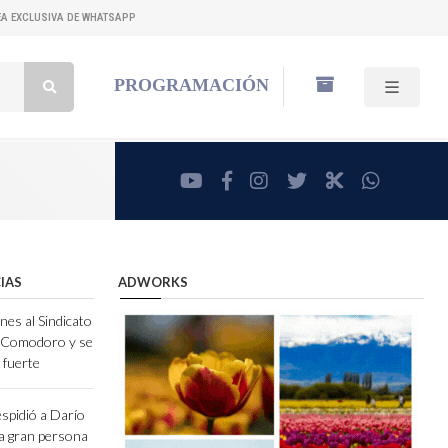
NEA EXCLUSIVA DE WHATSAPP
Buscar:
PROGRAMACIÓN
youtube
facebook
instagram
twitter
RadioCut
whatsa
IAS
ADWORKS
nes al Sindicato
e Comodoro y se
 fuerte
espidió a Darío
a gran persona