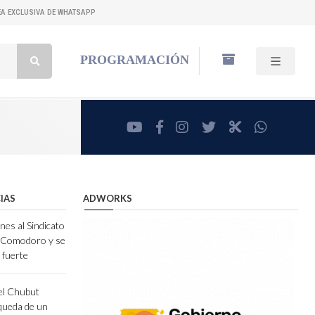
NEA EXCLUSIVA DE WHATSAPP
Buscar:
PROGRAMACIÓN
youtube
facebook
instagram
twitter
RadioCut
whatsa
IAS
ADWORKS
nes al Sindicato
e Comodoro y se
 fuerte
el Chubut
queda de un