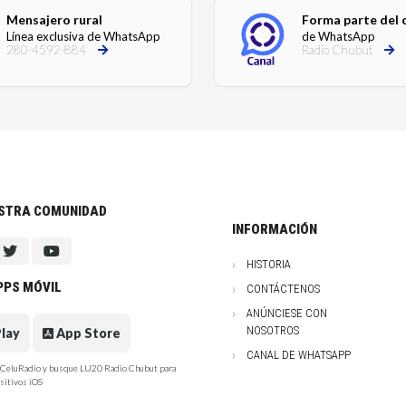
Mensajero rural
Forma parte del 
Línea exclusiva de WhatsApp
de WhatsApp
280-4592-884
Radio Chubut
ESTRA COMUNIDAD
INFORMACIÓN
HISTORIA
PPS MÓVIL
CONTÁCTENOS
ANÚNCIESE CON
NOSOTROS
lay
App Store
CANAL DE WHATSAPP
e CeluRadio y busque LU20 Radio Chubut para
sitivos iOS