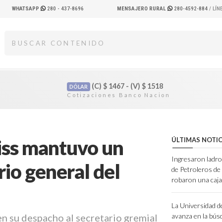
WHATSAPP
280 - 437-8696
MENSAJERO RURAL
280-4592-884
/ LÍ
(C)
$
1467 - (V)
$
1518
DÓLAR
iss mantuvo un
ÚLTIMAS NOTIC
Ingresaron ladro
rio general del
de Petroleros d
robaron una caja
La Universidad d
en su despacho al secretario gremial
avanza en la bús