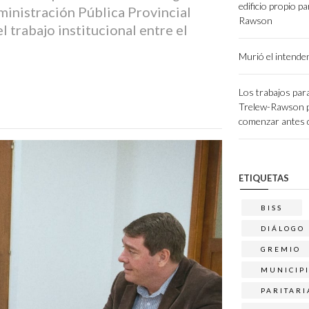
edificio propio p
ministración Pública Provincial
Rawson
 trabajo institucional entre el
Murió el intend
Los trabajos para
Trelew-Rawson 
comenzar antes d
ETIQUETAS
BISS
DIÁLOGO
GREMIO
MUNICIP
PARITARI