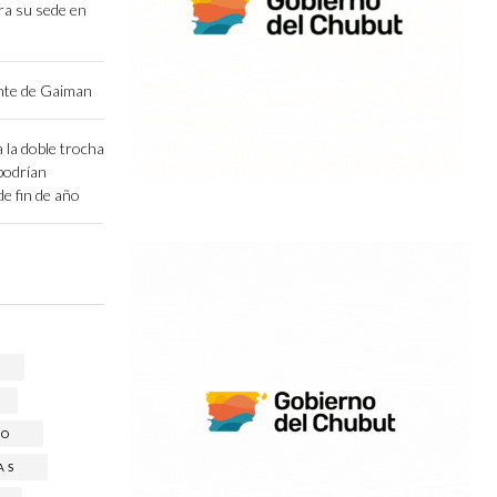
ara su sede en
ente de Gaiman
 la doble trocha
podrían
e fin de año
IO
AS