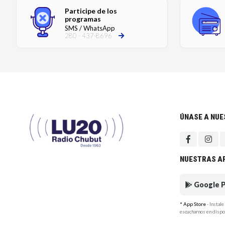
Participe de los
programas
SMS / WhatsApp
280 - 437-8696
ÚNASE A NU
NUESTRAS A
Google P
* App Store
- Instal
escucharnos en dispo