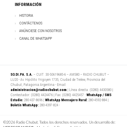
INFORMACIÓN
HISTORIA
CONTÁCTENOS
ANÚNCIESE CON NOSOTROS
CANAL DE WHATSAPP
SO.DI.PA. S.A.
– CUIT: 30-50619685-6 – AM580 – RADIO CHUBUT –
LU20 - Av. Hipólito Yrigoyen 1735, Ciudad de Trelew, Provincia del
Chubut, Patagonia Argentina - Email:
administracion@radiochubut.com
| Línea directa: (0280) 4430580 |
Contestador: (0280) 4424476 | Fax: (0280) 4425457 -
WhatsApp / SMS
Estudio:
280-437-8696 |
WhatsApp Mensajero Rural:
280-4592-884 |
Boletín WhatsApp:
280-4397-824 -
©2026 Radio Chubut. Todos los derechos reservados. Un desarrollo de: