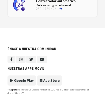
Contestador automático
Deje su voz grabada en el
280-4424-476
ÚNASE A NUESTRA COMUNIDAD
NUESTRAS APPS MÓVIL
Google Play
App Store
* App Store
- Instale CeluRadio y busque LU20 Radio Chubut para escucharnos en
dispositivos iOS