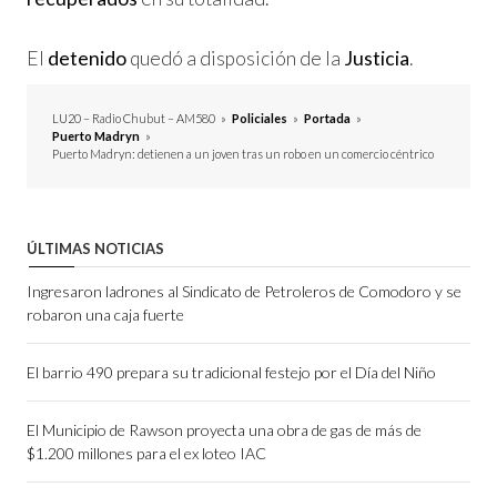
El
detenido
quedó a disposición de la
Justicia
.
LU20 – Radio Chubut – AM580
»
Policiales
»
Portada
»
Puerto Madryn
»
Puerto Madryn: detienen a un joven tras un robo en un comercio céntrico
ÚLTIMAS NOTICIAS
Ingresaron ladrones al Sindicato de Petroleros de Comodoro y se
robaron una caja fuerte
El barrio 490 prepara su tradicional festejo por el Día del Niño
El Municipio de Rawson proyecta una obra de gas de más de
$1.200 millones para el ex loteo IAC