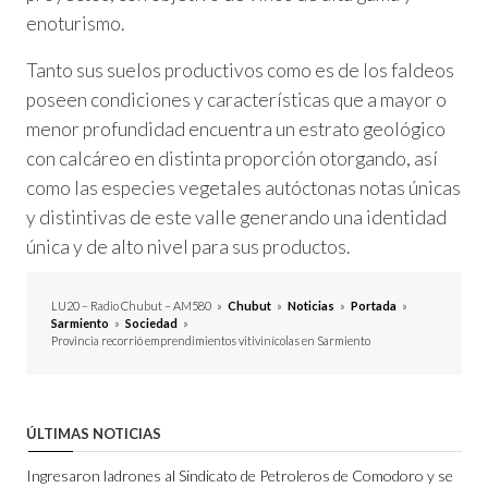
enoturismo.
Tanto sus suelos productivos como es de los faldeos
poseen condiciones y características que a mayor o
menor profundidad encuentra un estrato geológico
con calcáreo en distinta proporción otorgando, así
como las especies vegetales autóctonas notas únicas
y distintivas de este valle generando una identidad
única y de alto nivel para sus productos.
LU20 – Radio Chubut – AM580
»
Chubut
»
Noticias
»
Portada
»
Sarmiento
»
Sociedad
»
Provincia recorrió emprendimientos vitivinícolas en Sarmiento
ÚLTIMAS NOTICIAS
Ingresaron ladrones al Sindicato de Petroleros de Comodoro y se