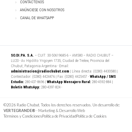
CONTÁCTENOS
ANÚNCIESE CON NOSOTROS
CANAL DE WHATSAPP
SO.DI.PA. S.A.
– CUIT: 30-50619685-6 – AM580 – RADIO CHUBUT –
LU20 - Av. Hipólito Yrigoyen 1735, Ciudad de Trelew, Provincia del
Chubut, Patagonia Argentina - Email:
administracion@radiochubut.com
| Línea directa: (0280) 4430580 |
Contestador: (0280) 4424476 | Fax: (0280) 4425457 -
WhatsApp / SMS
Estudio:
280-437-8696 |
WhatsApp Mensajero Rural:
280-4592-884 |
Boletín WhatsApp:
280-4397-824 -
©2026 Radio Chubut. Todos los derechos reservados. Un desarrollo de:
VERTEGRANDE®
- Marketing & Desarrollo Web
Términos y Condiciones
Política de Privacidad
Política de Cookies