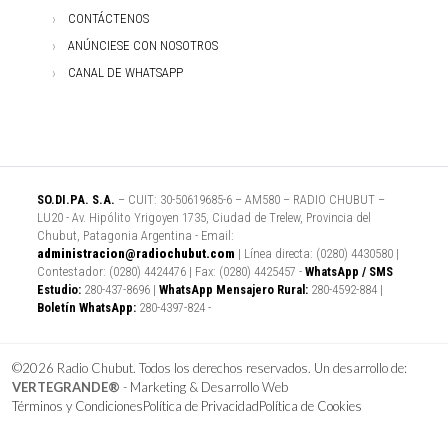
CONTÁCTENOS
ANÚNCIESE CON NOSOTROS
CANAL DE WHATSAPP
SO.DI.PA. S.A.
– CUIT: 30-50619685-6 – AM580 – RADIO CHUBUT –
LU20 - Av. Hipólito Yrigoyen 1735, Ciudad de Trelew, Provincia del
Chubut, Patagonia Argentina - Email:
administracion@radiochubut.com
| Línea directa: (0280) 4430580 |
Contestador: (0280) 4424476 | Fax: (0280) 4425457 -
WhatsApp / SMS
Estudio:
280-437-8696 |
WhatsApp Mensajero Rural:
280-4592-884 |
Boletín WhatsApp:
280-4397-824 -
©2026 Radio Chubut. Todos los derechos reservados. Un desarrollo de:
VERTEGRANDE®
- Marketing & Desarrollo Web
Términos y Condiciones
Política de Privacidad
Política de Cookies