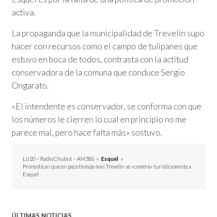
activa.
La propaganda que la municipalidad de Trevelin supo
hacer con recursos como el campo de tulipanes que
estuvo en boca de todos, contrasta con la actitud
conservadora de la comuna que conduce Sergio
Ongarato.
«El intendente es conservador, se conforma con que
los números le cierren lo cual en principio no me
parece mal, pero hace falta más» sostuvo.
LU20 – Radio Chubut – AM580
»
Esquel
»
Pronostican que en poco tiempo más Trevelin se «comerá» turísticamente a
Esquel
ÚLTIMAS NOTICIAS