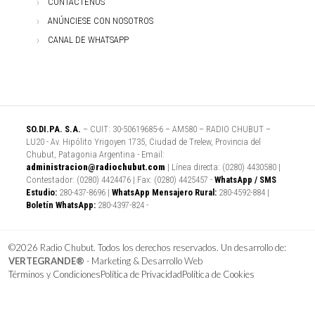
CONTÁCTENOS
ANÚNCIESE CON NOSOTROS
CANAL DE WHATSAPP
SO.DI.PA. S.A.
– CUIT: 30-50619685-6 – AM580 – RADIO CHUBUT –
LU20 - Av. Hipólito Yrigoyen 1735, Ciudad de Trelew, Provincia del
Chubut, Patagonia Argentina - Email:
administracion@radiochubut.com
| Línea directa: (0280) 4430580 |
Contestador: (0280) 4424476 | Fax: (0280) 4425457 -
WhatsApp / SMS
Estudio:
280-437-8696 |
WhatsApp Mensajero Rural:
280-4592-884 |
Boletín WhatsApp:
280-4397-824 -
©2026 Radio Chubut. Todos los derechos reservados. Un desarrollo de:
VERTEGRANDE®
- Marketing & Desarrollo Web
Términos y Condiciones
Política de Privacidad
Política de Cookies