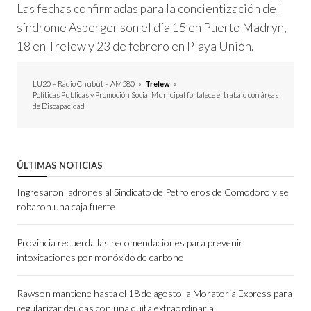
Las fechas confirmadas para la concientización del
síndrome Asperger son el día 15 en Puerto Madryn,
18 en Trelew y 23 de febrero en Playa Unión.
LU20 – Radio Chubut – AM580
»
Trelew
»
Políticas Publicas y Promoción Social Municipal fortalece el trabajo con áreas
de Discapacidad
ÚLTIMAS NOTICIAS
Ingresaron ladrones al Sindicato de Petroleros de Comodoro y se
robaron una caja fuerte
Provincia recuerda las recomendaciones para prevenir
intoxicaciones por monóxido de carbono
Rawson mantiene hasta el 18 de agosto la Moratoria Express para
regularizar deudas con una quita extraordinaria