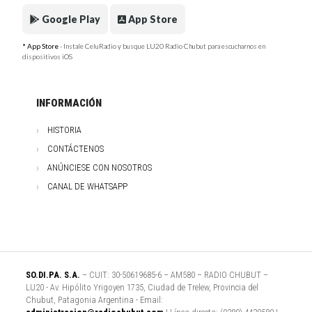
Google Play
App Store
* App Store
- Instale CeluRadio y busque LU20 Radio Chubut para escucharnos en
dispositivos iOS
INFORMACIÓN
HISTORIA
CONTÁCTENOS
ANÚNCIESE CON NOSOTROS
CANAL DE WHATSAPP
SO.DI.PA. S.A.
– CUIT: 30-50619685-6 – AM580 – RADIO CHUBUT –
LU20 - Av. Hipólito Yrigoyen 1735, Ciudad de Trelew, Provincia del
Chubut, Patagonia Argentina - Email: