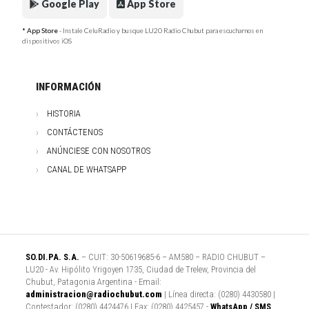
Google Play
App Store
* App Store
- Instale CeluRadio y busque LU20 Radio Chubut para escucharnos en
dispositivos iOS
INFORMACIÓN
HISTORIA
CONTÁCTENOS
ANÚNCIESE CON NOSOTROS
CANAL DE WHATSAPP
SO.DI.PA. S.A.
– CUIT: 30-50619685-6 – AM580 – RADIO CHUBUT –
LU20 - Av. Hipólito Yrigoyen 1735, Ciudad de Trelew, Provincia del
Chubut, Patagonia Argentina - Email:
administracion@radiochubut.com
| Línea directa: (0280) 4430580 |
Contestador: (0280) 4424476 | Fax: (0280) 4425457 -
WhatsApp / SMS