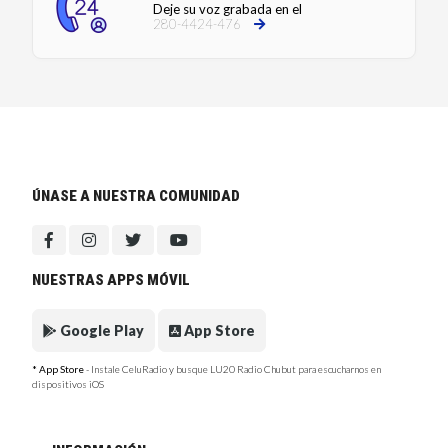
Deje su voz grabada en el
280-4424-476
ÚNASE A NUESTRA COMUNIDAD
NUESTRAS APPS MÓVIL
Google Play
App Store
* App Store
- Instale CeluRadio y busque LU20 Radio Chubut para escucharnos en
dispositivos iOS