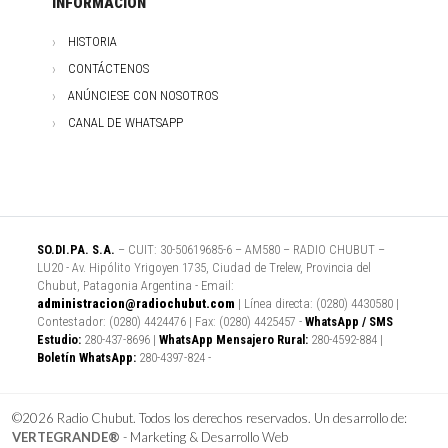
INFORMACIÓN
HISTORIA
CONTÁCTENOS
ANÚNCIESE CON NOSOTROS
CANAL DE WHATSAPP
SO.DI.PA. S.A.
– CUIT: 30-50619685-6 – AM580 – RADIO CHUBUT –
LU20 - Av. Hipólito Yrigoyen 1735, Ciudad de Trelew, Provincia del
Chubut, Patagonia Argentina - Email:
administracion@radiochubut.com
| Línea directa: (0280) 4430580 |
Contestador: (0280) 4424476 | Fax: (0280) 4425457 -
WhatsApp / SMS
Estudio:
280-437-8696 |
WhatsApp Mensajero Rural:
280-4592-884 |
Boletín WhatsApp:
280-4397-824 -
©2026 Radio Chubut. Todos los derechos reservados. Un desarrollo de:
VERTEGRANDE®
- Marketing & Desarrollo Web