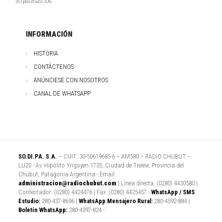
dispositivos iOS
INFORMACIÓN
HISTORIA
CONTÁCTENOS
ANÚNCIESE CON NOSOTROS
CANAL DE WHATSAPP
SO.DI.PA. S.A.
– CUIT: 30-50619685-6 – AM580 – RADIO CHUBUT –
LU20 - Av. Hipólito Yrigoyen 1735, Ciudad de Trelew, Provincia del
Chubut, Patagonia Argentina - Email:
administracion@radiochubut.com
| Línea directa: (0280) 4430580 |
Contestador: (0280) 4424476 | Fax: (0280) 4425457 -
WhatsApp / SMS
Estudio:
280-437-8696 |
WhatsApp Mensajero Rural:
280-4592-884 |
Boletín WhatsApp:
280-4397-824 -