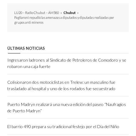
LU20 – Radio Chubut – AM580
»
Chubut
»
Pagliaroni repudió las amenazas a diputados y diputadas realizadas por
grupos anti mineros
ÚLTIMAS NOTICIAS
Ingresaron ladrones al Sindicato de Petroleros de Comodoro y se
robaron una caja fuerte
Colisionaron dos motociclistas en Trelew: un masculino fue
trasladado al hospital y uno de los rodados fue secuestrado
Puerto Madryn realizará una nueva edición del paseo “Naufragios
de Puerto Madryn”
El barrio 490 prepara su tradicional festejo por el Día del Niño