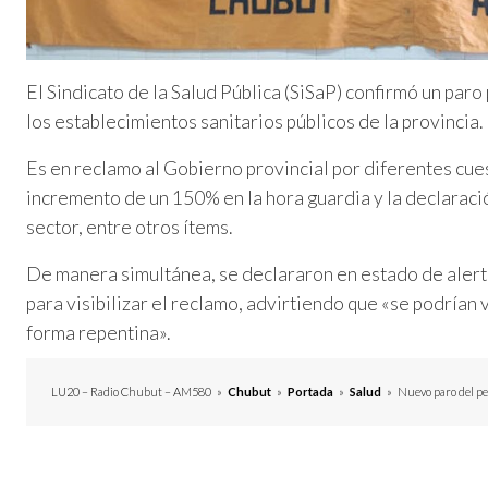
El Sindicato de la Salud Pública (SiSaP) confirmó un par
los establecimientos sanitarios públicos de la provincia.
Es en reclamo al Gobierno provincial por diferentes cuest
incremento de un 150% en la hora guardia y la declaraci
sector, entre otros ítems.
De manera simultánea, se declararon en estado de alerta
para visibilizar el reclamo, advirtiendo que «se podrían
forma repentina».
LU20 – Radio Chubut – AM580
»
Chubut
»
Portada
»
Salud
»
Nuevo paro del pe