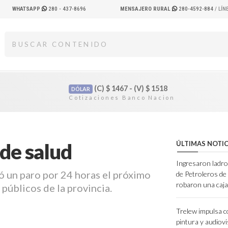
WHATSAPP
280 - 437-8696
MENSAJERO RURAL
280-4592-884
/ LÍ
(C)
$
1467 - (V)
$
1518
DÓLAR
de salud
ÚLTIMAS NOTIC
Ingresaron ladro
mó un paro por 24 horas el próximo
de Petroleros d
robaron una caja
públicos de la provincia.
Trelew impulsa 
pintura y audiov