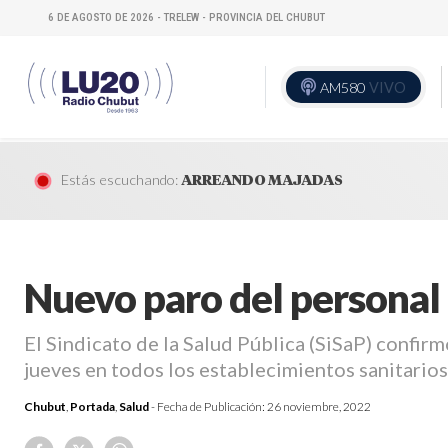
6 DE AGOSTO DE 2026 - TRELEW - PROVINCIA DEL CHUBUT
AM580
VIVO
Estás escuchando:
ARREANDO MAJADAS
Nuevo paro del personal 
El Sindicato de la Salud Pública (SiSaP) confir
jueves en todos los establecimientos sanitarios 
Chubut
,
Portada
,
Salud
- Fecha de Publicación:
26 noviembre, 2022