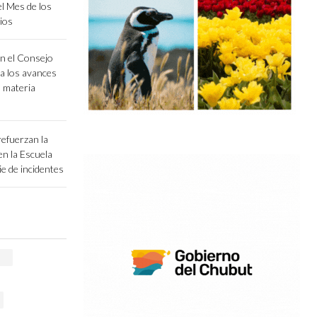
el Mes de los
ios
n el Consejo
ia los avances
n materia
efuerzan la
 en la Escuela
e de incidentes