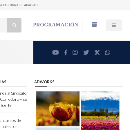
NEA EXCLUSIVA DE WHATSAPP
Buscar:
PROGRAMACIÓN
youtube
facebook
instagram
twitter
RadioCut
whatsa
IAS
ADWORKS
nes al Sindicato
e Comodoro y se
 fuerte
concursos de
isuales para