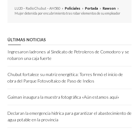
LU20 – Radio Chubut – AM580
»
Policiales
»
Portada
»
Rawson
»
Mujer detenida por encubrimiento tras robar elementos de su empleador
ÚLTIMAS NOTICIAS
Ingresaron ladrones al Sindicato de Petroleros de Comodoro y se
robaron una caja fuerte
Chubut fortalece su matriz energética: Torres firmó el inicio de
obra del Parque Fotovoltaico de Paso de Indios
Gaiman inaugura la muestra fotográfica «Aún estamos aquí»
Declaran la emergencia hídrica para garantizar el abastecimiento de
agua potable en la provincia