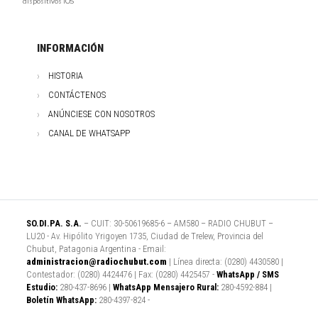
dispositivos iOS
INFORMACIÓN
HISTORIA
CONTÁCTENOS
ANÚNCIESE CON NOSOTROS
CANAL DE WHATSAPP
SO.DI.PA. S.A.
– CUIT: 30-50619685-6 – AM580 – RADIO CHUBUT –
LU20 - Av. Hipólito Yrigoyen 1735, Ciudad de Trelew, Provincia del
Chubut, Patagonia Argentina - Email:
administracion@radiochubut.com
| Línea directa: (0280) 4430580 |
Contestador: (0280) 4424476 | Fax: (0280) 4425457 -
WhatsApp / SMS
Estudio:
280-437-8696 |
WhatsApp Mensajero Rural:
280-4592-884 |
Boletín WhatsApp:
280-4397-824 -