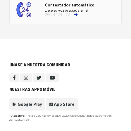
Contestador automático
Deje su voz grabada en el
280-4424-476
ÚNASE A NUESTRA COMUNIDAD
NUESTRAS APPS MÓVIL
Google Play
App Store
* App Store
- Instale CeluRadio y busque LU20 Radio Chubut para escucharnos en
dispositivos iOS