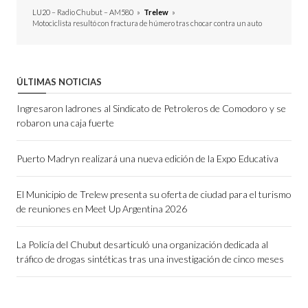
LU20 – Radio Chubut – AM580
»
Trelew
»
Motociclista resultó con fractura de húmero tras chocar contra un auto
ÚLTIMAS NOTICIAS
Ingresaron ladrones al Sindicato de Petroleros de Comodoro y se
robaron una caja fuerte
Puerto Madryn realizará una nueva edición de la Expo Educativa
El Municipio de Trelew presenta su oferta de ciudad para el turismo
de reuniones en Meet Up Argentina 2026
La Policía del Chubut desarticuló una organización dedicada al
tráfico de drogas sintéticas tras una investigación de cinco meses