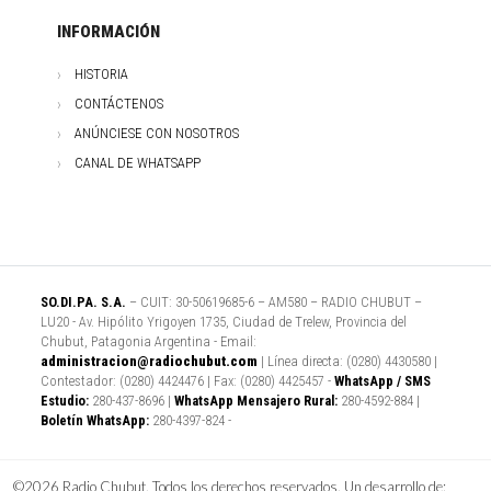
INFORMACIÓN
HISTORIA
CONTÁCTENOS
ANÚNCIESE CON NOSOTROS
CANAL DE WHATSAPP
SO.DI.PA. S.A.
– CUIT: 30-50619685-6 – AM580 – RADIO CHUBUT –
LU20 - Av. Hipólito Yrigoyen 1735, Ciudad de Trelew, Provincia del
Chubut, Patagonia Argentina - Email:
administracion@radiochubut.com
| Línea directa: (0280) 4430580 |
Contestador: (0280) 4424476 | Fax: (0280) 4425457 -
WhatsApp / SMS
Estudio:
280-437-8696 |
WhatsApp Mensajero Rural:
280-4592-884 |
Boletín WhatsApp:
280-4397-824 -
©2026 Radio Chubut. Todos los derechos reservados. Un desarrollo de: