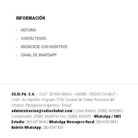
INFORMACIÓN
HISTORIA
CONTÁCTENOS
ANÚNCIESE CON NOSOTROS
CANAL DE WHATSAPP
SO.DI.PA. S.A.
– CUIT: 30-50619685-6 – AM580 – RADIO CHUBUT –
LU20 - Av. Hipólito Yrigoyen 1735, Ciudad de Trelew, Provincia del
Chubut, Patagonia Argentina - Email:
administracion@radiochubut.com
| Línea directa: (0280) 4430580 |
Contestador: (0280) 4424476 | Fax: (0280) 4425457 -
WhatsApp / SMS
Estudio:
280-437-8696 |
WhatsApp Mensajero Rural:
280-4592-884 |
Boletín WhatsApp:
280-4397-824 -