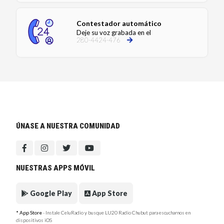
Contestador automático
Deje su voz grabada en el
280-4424-476
ÚNASE A NUESTRA COMUNIDAD
NUESTRAS APPS MÓVIL
Google Play
App Store
* App Store
- Instale CeluRadio y busque LU20 Radio Chubut para escucharnos en
dispositivos iOS