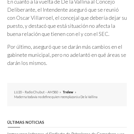
En cuanto a la vuelta de De la Vallina al Concejo
Deliberante, el Intendente aseguró que se reunió
con Oscar Villarroel, el concejal que debería dejar su
puesto, y destacó que está situación no afecta la
buena relación que tienen con el y con el SEC.
Por último, aseguró que se darán más cambios en el
gabinete municipal, pero no adelantó en qué áreas se
darán los mismos.
LU20 – Radio Chubut – AM580
»
Trelew
»
Maderna todavía no define quien reemplazará a De la Vallina
ÚLTIMAS NOTICIAS
Ingresaron ladrones al Sindicato de Petroleros de Comodoro y se