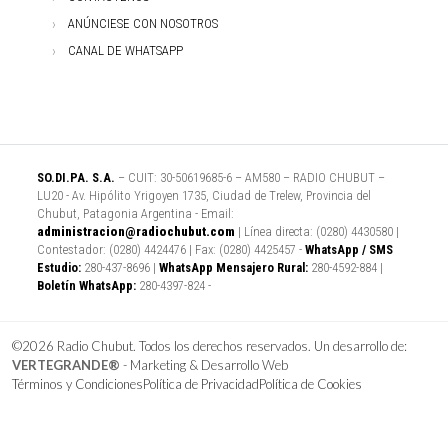
ANÚNCIESE CON NOSOTROS
CANAL DE WHATSAPP
SO.DI.PA. S.A.
– CUIT: 30-50619685-6 – AM580 – RADIO CHUBUT –
LU20 - Av. Hipólito Yrigoyen 1735, Ciudad de Trelew, Provincia del
Chubut, Patagonia Argentina - Email:
administracion@radiochubut.com
| Línea directa: (0280) 4430580 |
Contestador: (0280) 4424476 | Fax: (0280) 4425457 -
WhatsApp / SMS
Estudio:
280-437-8696 |
WhatsApp Mensajero Rural:
280-4592-884 |
Boletín WhatsApp:
280-4397-824 -
©2026 Radio Chubut. Todos los derechos reservados. Un desarrollo de:
VERTEGRANDE®
- Marketing & Desarrollo Web
Términos y Condiciones
Política de Privacidad
Política de Cookies