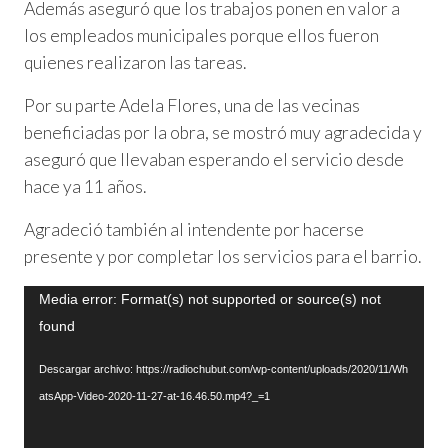
Además aseguró que los trabajos ponen en valor a
los empleados municipales porque ellos fueron
quienes realizaron las tareas.
Por su parte Adela Flores, una de las vecinas
beneficiadas por la obra, se mostró muy agradecida y
aseguró que llevaban esperando el servicio desde
hace ya 11 años.
Agradeció también al intendente por hacerse
presente y por completar los servicios para el barrio.
Reproductor
Media error: Format(s) not supported or source(s) not
de
found
vídeo
Descargar archivo: https://radiochubut.com/wp-content/uploads/2020/11/Wh
atsApp-Video-2020-11-27-at-16.46.50.mp4?_=1