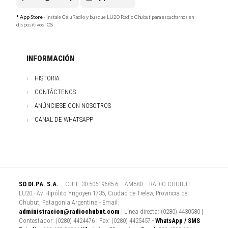
* App Store
- Instale CeluRadio y busque LU20 Radio Chubut para escucharnos en
dispositivos iOS
INFORMACIÓN
HISTORIA
CONTÁCTENOS
ANÚNCIESE CON NOSOTROS
CANAL DE WHATSAPP
SO.DI.PA. S.A.
– CUIT: 30-50619685-6 – AM580 – RADIO CHUBUT –
LU20 - Av. Hipólito Yrigoyen 1735, Ciudad de Trelew, Provincia del
Chubut, Patagonia Argentina - Email:
administracion@radiochubut.com
| Línea directa: (0280) 4430580 |
Contestador: (0280) 4424476 | Fax: (0280) 4425457 -
WhatsApp / SMS