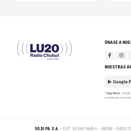
ÚNASE A NU
NUESTRAS A
Google P
* App Store
- Instal
escucharnos en dispo
SO.DI.PA. S.A.
– CUIT: 30-50619685-6 – AM580 – RADIO CHUB