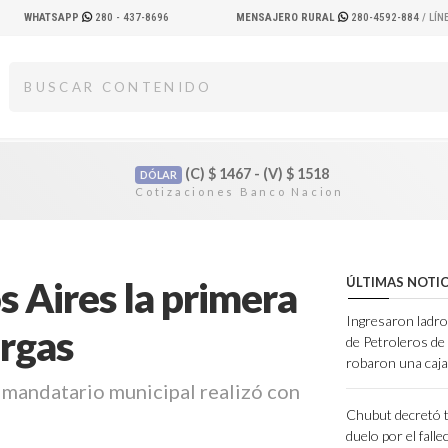
WHATSAPP
280 - 437-8696
MENSAJERO RURAL
280-4592-884
/ LÍ
(C)
$
1467 - (V)
$
1518
DÓLAR
 Aires la primera
ÚLTIMAS NOTIC
Ingresaron ladro
argas
de Petroleros d
robaron una caja
l mandatario municipal realizó con
Chubut decretó t
duelo por el fall