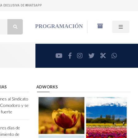
NEA EXCLUSIVA DE WHATSAPP
Buscar:
PROGRAMACIÓN
youtube
facebook
instagram
twitter
RadioCut
whatsa
IAS
ADWORKS
nes al Sindicato
e Comodoro y se
 fuerte
res días de
ecimiento de