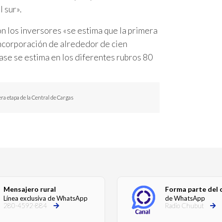
 sur».
n los inversores «se estima que la primera
incorporación de alrededor de cien
ase se estima en los diferentes rubros 80
a etapa de la Central de Cargas
Mensajero rural
Forma parte del 
Línea exclusiva de WhatsApp
de WhatsApp
280-4592-884
Radio Chubut