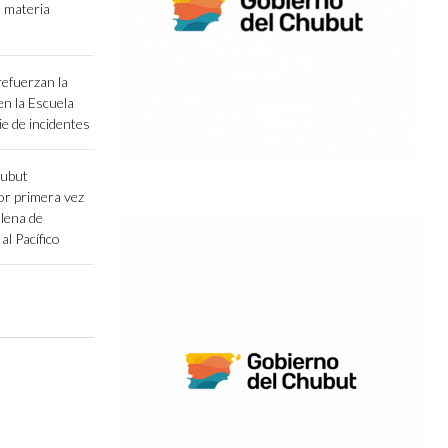
n materia
efuerzan la
 en la Escuela
e de incidentes
hubut
r primera vez
llena de
al Pacífico