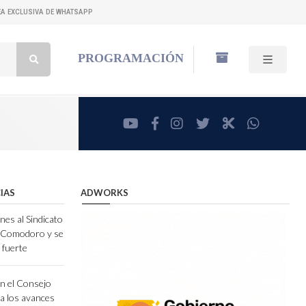
NEA EXCLUSIVA DE WHATSAPP
Buscar:
PROGRAMACIÓN
youtube
facebook
instagram
twitter
RadioCut
whatsa
IAS
ADWORKS
nes al Sindicato
e Comodoro y se
 fuerte
n el Consejo
ia los avances