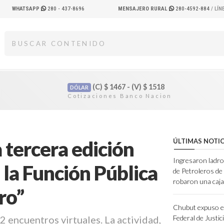
WHATSAPP
280 - 437-8696
MENSAJERO RURAL
280-4592-884
/ LÍ
(C)
$
1467 - (V)
$
1518
DÓLAR
 tercera edición
ÚLTIMAS NOTIC
Ingresaron ladro
 la Función Pública
de Petroleros d
robaron una caja
ro”
Chubut expuso e
2 encuentros virtuales. La actividad,
Federal de Justic