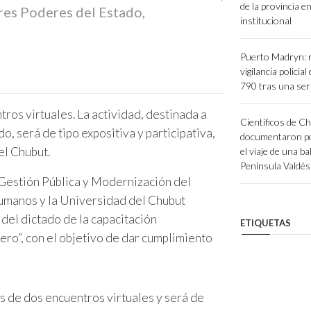
de la provincia e
tres Poderes del Estado,
institucional
Puerto Madryn: r
vigilancia policial
790 tras una seri
ros virtuales. La actividad, destinada a
Científicos de C
o, será de tipo expositiva y participativa,
documentaron po
el Chubut.
el viaje de una ba
Península Valdés 
 Gestión Pública y Modernización del
umanos y la Universidad del Chubut
del dictado de la capacitación
ETIQUETAS
nero”, con el objetivo de dar cumplimiento
és de dos encuentros virtuales y será de