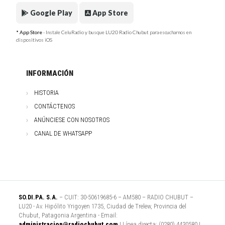
Google Play
App Store
* App Store
- Instale CeluRadio y busque LU20 Radio Chubut para escucharnos en
dispositivos iOS
INFORMACIÓN
HISTORIA
CONTÁCTENOS
ANÚNCIESE CON NOSOTROS
CANAL DE WHATSAPP
SO.DI.PA. S.A.
– CUIT: 30-50619685-6 – AM580 – RADIO CHUBUT –
LU20 - Av. Hipólito Yrigoyen 1735, Ciudad de Trelew, Provincia del
Chubut, Patagonia Argentina - Email:
administracion@radiochubut.com
| Línea directa: (0280) 4430580 |