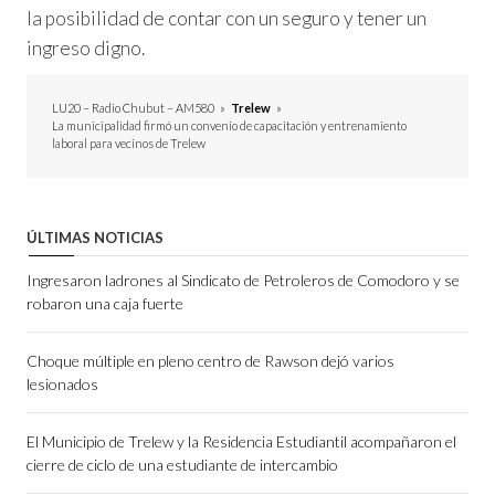
la posibilidad de contar con un seguro y tener un
ingreso digno.
LU20 – Radio Chubut – AM580
»
Trelew
»
La municipalidad firmó un convenio de capacitación y entrenamiento
laboral para vecinos de Trelew
ÚLTIMAS NOTICIAS
Ingresaron ladrones al Sindicato de Petroleros de Comodoro y se
robaron una caja fuerte
Choque múltiple en pleno centro de Rawson dejó varios
lesionados
El Municipio de Trelew y la Residencia Estudiantil acompañaron el
cierre de ciclo de una estudiante de intercambio