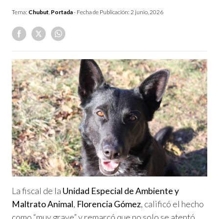
Tema:
Chubut
,
Portada
- Fecha de Publicación:
2 junio, 2026
La fiscal de la
Unidad Especial de Ambiente y
Maltrato Animal
,
Florencia Gómez
, calificó el hecho
como “muy grave” y remarcó que no solo se atentó