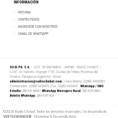
INFORMACIÓN
HISTORIA
CONTÁCTENOS
ANÚNCIESE CON NOSOTROS
CANAL DE WHATSAPP
SO.DI.PA. S.A.
– CUIT: 30-50619685-6 – AM580 – RADIO CHUBUT –
LU20 - Av. Hipólito Yrigoyen 1735, Ciudad de Trelew, Provincia del
Chubut, Patagonia Argentina - Email:
administracion@radiochubut.com
| Línea directa: (0280) 4430580 |
Contestador: (0280) 4424476 | Fax: (0280) 4425457 -
WhatsApp / SMS
Estudio:
280-437-8696 |
WhatsApp Mensajero Rural:
280-4592-884 |
Boletín WhatsApp:
280-4397-824 -
©2026 Radio Chubut. Todos los derechos reservados. Un desarrollo de:
VERTEGRANDE®
- Marketing & Desarrollo Web