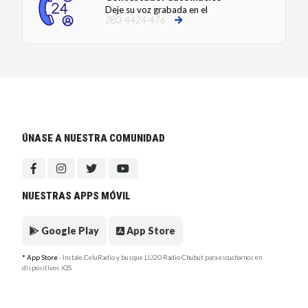
Deje su voz grabada en el
280-4424-476
ÚNASE A NUESTRA COMUNIDAD
NUESTRAS APPS MÓVIL
Google Play
App Store
* App Store
- Instale CeluRadio y busque LU20 Radio Chubut para escucharnos en
dispositivos iOS