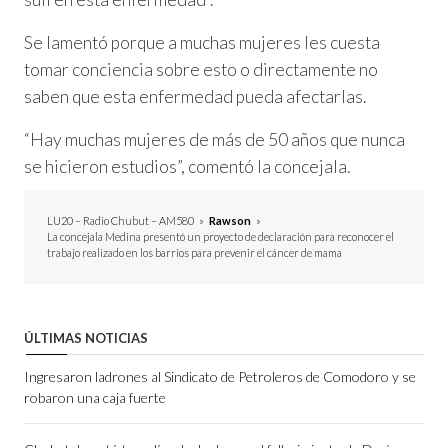
Se lamentó porque a muchas mujeres les cuesta
tomar conciencia sobre esto o directamente no
saben que esta enfermedad pueda afectarlas.
“Hay muchas mujeres de más de 50 años que nunca
se hicieron estudios”, comentó la concejala.
LU20 – Radio Chubut – AM580
»
Rawson
»
La concejala Medina presentó un proyecto de declaración para reconocer el
trabajo realizado en los barrios para prevenir el cáncer de mama
ÚLTIMAS NOTICIAS
Ingresaron ladrones al Sindicato de Petroleros de Comodoro y se
robaron una caja fuerte