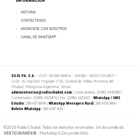
INFORMACIÓN
HISTORIA
CONTÁCTENOS
ANÚNCIESE CON NOSOTROS
CANAL DE WHATSAPP
SO.DI.PA. S.A.
– CUIT: 30-50619685-6 – AM580 – RADIO CHUBUT –
LU20 - Av. Hipólito Yrigoyen 1735, Ciudad de Trelew, Provincia del
Chubut, Patagonia Argentina - Email:
administracion@radiochubut.com
| Línea directa: (0280) 4430580 |
Contestador: (0280) 4424476 | Fax: (0280) 4425457 -
WhatsApp / SMS
Estudio:
280-437-8696 |
WhatsApp Mensajero Rural:
280-4592-884 |
Boletín WhatsApp:
280-4397-824 -
©2026 Radio Chubut. Todos los derechos reservados. Un desarrollo de:
VERTEGRANDE®
- Marketing & Desarrollo Web