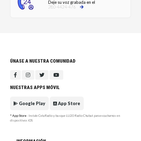
Deje su voz grabada en el
280-4424-476
ÚNASE A NUESTRA COMUNIDAD
NUESTRAS APPS MÓVIL
Google Play
App Store
* App Store
- Instale CeluRadio y busque LU20 Radio Chubut para escucharnos en
dispositivos iOS