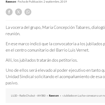
Rawson
- Fecha de Publicación:
2 septiembre, 2019
La vocera del grupo, María Concepción Tabares, dialogó 
reunión.
En ese marco indicó que la convocatoria a los jubilados 
en el centro comunitario del Barrio Luis Vernet.
Allí, los jubilados tratarán dos petitorios.
Uno de ellos será elevado al poder ejecutivo en tanto q
Unidad Sindical solicitando el acompañamiento de esa o
pasivo.
LU20 – Radio Chubut – AM580
»
Rawson
»
«Jubilados en Lucha» convocan a un 