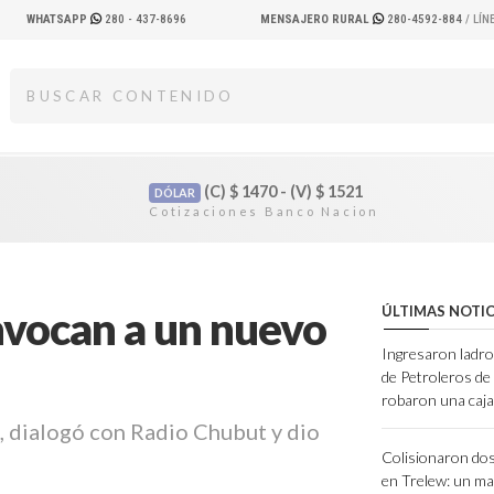
WHATSAPP
280 - 437-8696
MENSAJERO RURAL
280-4592-884
/ LÍ
(C)
$
1470 - (V)
$
1521
DÓLAR
nvocan a un nuevo
ÚLTIMAS NOTIC
Ingresaron ladro
de Petroleros d
robaron una caja
, dialogó con Radio Chubut y dio
Colisionaron dos
en Trelew: un ma