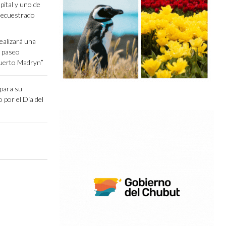
pital y uno de
secuestrado
ealizará una
l paseo
Puerto Madryn”
epara su
o por el Día del