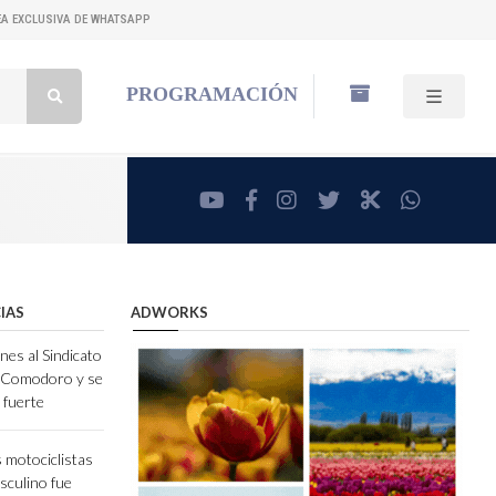
NEA EXCLUSIVA DE WHATSAPP
Buscar:
PROGRAMACIÓN
youtube
facebook
instagram
twitter
RadioCut
whatsa
IAS
ADWORKS
nes al Sindicato
e Comodoro y se
 fuerte
 motociclistas
sculino fue