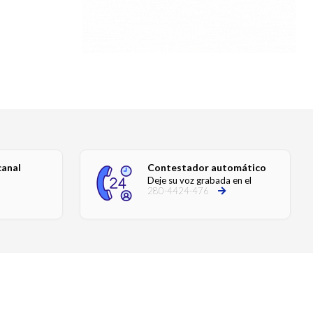
canal
Contestador automático
Deje su voz grabada en el
280-4424-476