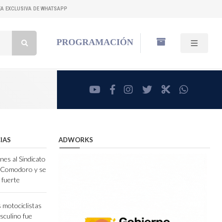
NEA EXCLUSIVA DE WHATSAPP
Buscar:
PROGRAMACIÓN
youtube
facebook
instagram
twitter
RadioCut
whatsa
IAS
ADWORKS
nes al Sindicato
e Comodoro y se
 fuerte
 motociclistas
sculino fue