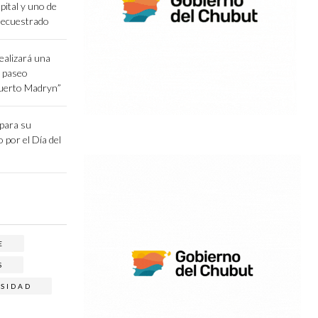
pital y uno de
secuestrado
ealizará una
l paseo
Puerto Madryn”
epara su
o por el Día del
E
S
RSIDAD