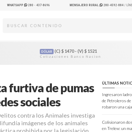
WHATSAPP
280 - 437-8696
MENSAJERO RURAL
280-4592-884
/ LÍ
(C)
$
1470 - (V)
$
1521
DÓLAR
za furtiva de pumas
ÚLTIMAS NOTIC
Ingresaron ladro
edes sociales
de Petroleros d
robaron una caja
elitos contra los Animales investiga
difundía imágenes de los animales
Colisionaron dos
en Trelew: un ma
ctica prohibida por la legislación