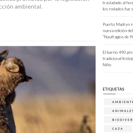
trasladado al hos
cción ambiental.
los rodados fue 
Puerto Madryn r
nueva edición de
“Naufragios de 
El barrio 490 pr
tradicional festej
Niño
ETIQUETAS
AMBIENT
ANIMALE
BIODIVE
CAZA