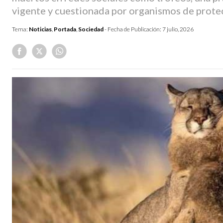
vigente y cuestionada por organismos de prote
Tema:
Noticias
,
Portada
,
Sociedad
- Fecha de Publicación:
7 julio, 2026