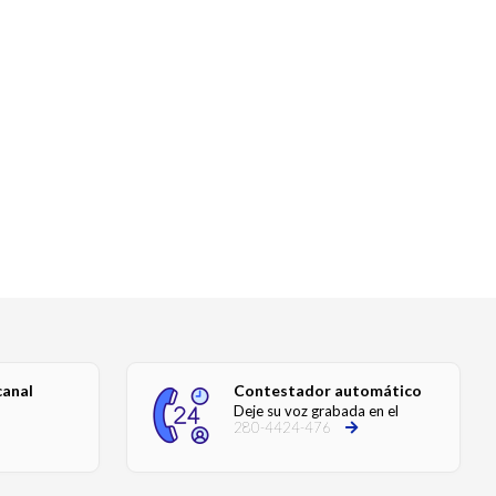
canal
Contestador automático
Deje su voz grabada en el
280-4424-476