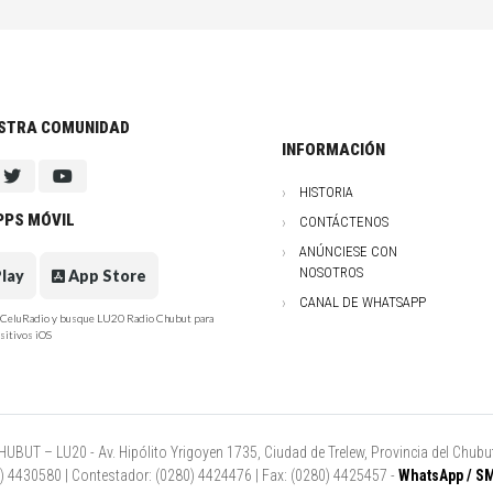
ESTRA COMUNIDAD
INFORMACIÓN
HISTORIA
PPS MÓVIL
CONTÁCTENOS
ANÚNCIESE CON
NOSOTROS
lay
App Store
CANAL DE WHATSAPP
e CeluRadio y busque LU20 Radio Chubut para
sitivos iOS
UT – LU20 - Av. Hipólito Yrigoyen 1735, Ciudad de Trelew, Provincia del Chubut
80) 4430580 | Contestador: (0280) 4424476 | Fax: (0280) 4425457 -
WhatsApp / SM