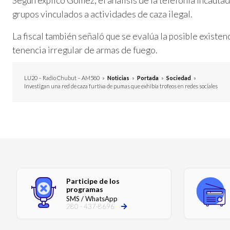
Según explicó Gómez, el análisis de la telefonía incauta
grupos vinculados a actividades de caza ilegal.
La fiscal también señaló que se evalúa la posible existenc
tenencia irregular de armas de fuego.
LU20 – Radio Chubut – AM580
»
Noticias
»
Portada
»
Sociedad
»
Investigan una red de caza furtiva de pumas que exhibía trofeos en redes sociales
Participe de los
programas
SMS / WhatsApp
280 - 437-8696