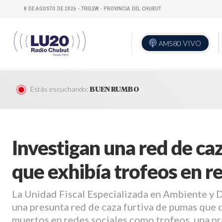
8 DE AGOSTO DE 2026 - TRELEW - PROVINCIA DEL CHUBUT
AM580
VIVO
Estás escuchando:
BUEN RUMBO
Investigan una red de ca
que exhibía trofeos en r
La Unidad Fiscal Especializada en Ambiente y D
una presunta red de caza furtiva de pumas que 
muertos en redes sociales como trofeos, una prá