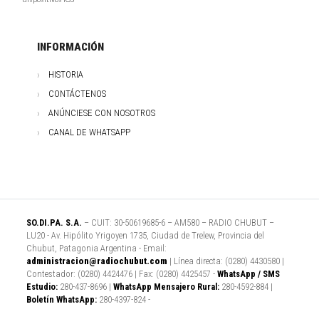
INFORMACIÓN
HISTORIA
CONTÁCTENOS
ANÚNCIESE CON NOSOTROS
CANAL DE WHATSAPP
SO.DI.PA. S.A.
– CUIT: 30-50619685-6 – AM580 – RADIO CHUBUT –
LU20 - Av. Hipólito Yrigoyen 1735, Ciudad de Trelew, Provincia del
Chubut, Patagonia Argentina - Email:
administracion@radiochubut.com
| Línea directa: (0280) 4430580 |
Contestador: (0280) 4424476 | Fax: (0280) 4425457 -
WhatsApp / SMS
Estudio:
280-437-8696 |
WhatsApp Mensajero Rural:
280-4592-884 |
Boletín WhatsApp:
280-4397-824 -