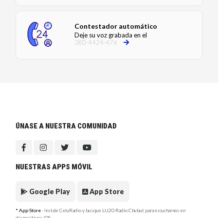
Contestador automático
Deje su voz grabada en el
280-4424-476
ÚNASE A NUESTRA COMUNIDAD
NUESTRAS APPS MÓVIL
Google Play
App Store
* App Store
- Instale CeluRadio y busque LU20 Radio Chubut para escucharnos en
dispositivos iOS