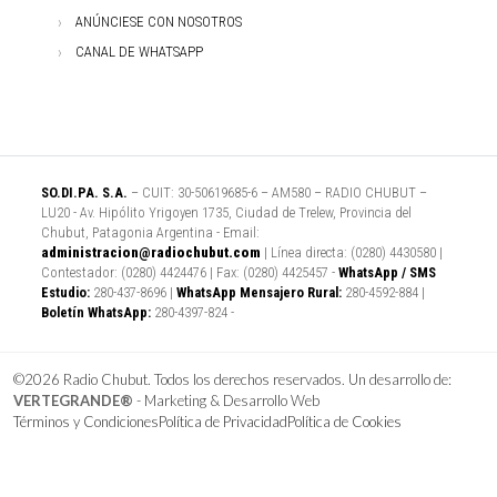
ANÚNCIESE CON NOSOTROS
CANAL DE WHATSAPP
SO.DI.PA. S.A.
– CUIT: 30-50619685-6 – AM580 – RADIO CHUBUT –
LU20 - Av. Hipólito Yrigoyen 1735, Ciudad de Trelew, Provincia del
Chubut, Patagonia Argentina - Email:
administracion@radiochubut.com
| Línea directa: (0280) 4430580 |
Contestador: (0280) 4424476 | Fax: (0280) 4425457 -
WhatsApp / SMS
Estudio:
280-437-8696 |
WhatsApp Mensajero Rural:
280-4592-884 |
Boletín WhatsApp:
280-4397-824 -
©2026 Radio Chubut. Todos los derechos reservados. Un desarrollo de:
VERTEGRANDE®
- Marketing & Desarrollo Web
Términos y Condiciones
Política de Privacidad
Política de Cookies