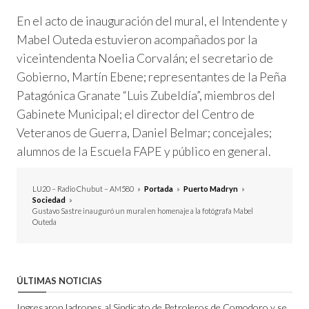
En el acto de inauguración del mural, el Intendente y
Mabel Outeda estuvieron acompañados por la
viceintendenta Noelia Corvalán; el secretario de
Gobierno, Martín Ebene; representantes de la Peña
Patagónica Granate “Luis Zubeldía”, miembros del
Gabinete Municipal; el director del Centro de
Veteranos de Guerra, Daniel Belmar; concejales;
alumnos de la Escuela FAPE y público en general.
LU20 – Radio Chubut – AM580
»
Portada
»
Puerto Madryn
»
Sociedad
»
Gustavo Sastre inauguró un mural en homenaje a la fotógrafa Mabel
Outeda
ÚLTIMAS NOTICIAS
Ingresaron ladrones al Sindicato de Petroleros de Comodoro y se