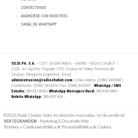
CONTÁCTENOS
ANÚNCIESE CON NOSOTROS
CANAL DE WHATSAPP
SO.DI.PA. S.A.
– CUIT: 30-50619685-6 – AM580 – RADIO CHUBUT –
LU20 - Av. Hipólito Yrigoyen 1735, Ciudad de Trelew, Provincia del
Chubut, Patagonia Argentina - Email:
administracion@radiochubut.com
| Línea directa: (0280) 4430580 |
Contestador: (0280) 4424476 | Fax: (0280) 4425457 -
WhatsApp / SMS
Estudio:
280-437-8696 |
WhatsApp Mensajero Rural:
280-4592-884 |
Boletín WhatsApp:
280-4397-824 -
©2026 Radio Chubut. Todos los derechos reservados. Un desarrollo de:
VERTEGRANDE®
- Marketing & Desarrollo Web
Términos y Condiciones
Política de Privacidad
Política de Cookies