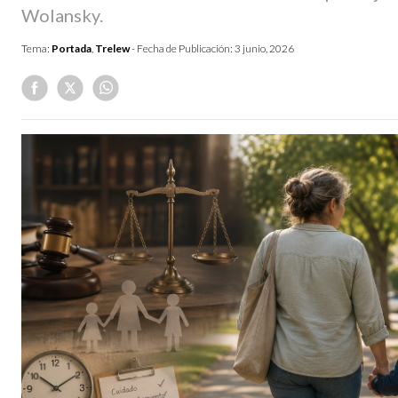
Wolansky.
Tema:
Portada
,
Trelew
- Fecha de Publicación:
3 junio, 2026