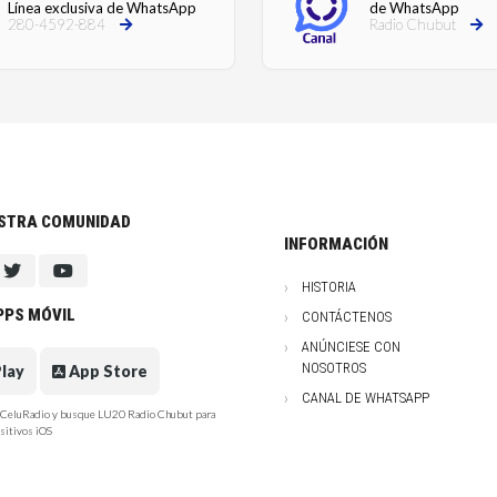
Línea exclusiva de WhatsApp
de WhatsApp
280-4592-884
Radio Chubut
ESTRA COMUNIDAD
INFORMACIÓN
HISTORIA
PPS MÓVIL
CONTÁCTENOS
ANÚNCIESE CON
NOSOTROS
lay
App Store
CANAL DE WHATSAPP
e CeluRadio y busque LU20 Radio Chubut para
sitivos iOS