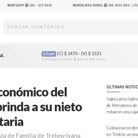
WHATSAPP
280 - 437-8696
MENSAJERO RURAL
280-4592-884
/ LÍ
(C)
$
1470 - (V)
$
1521
DÓLAR
AL
económico del
ÚLTIMAS NOTIC
Ingresaron ladro
rinda a su nieto
de Petroleros d
robaron una caja
taria
Colisionaron dos
eza de Familia de Trelew Ivana
en Trelew: un ma