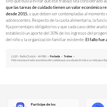
sino que busca evitar que ese trabajo sea considerado 
que las tareas de cuidado tienen un valor económico re
desde 2015
, y que deben ser contempladas al momento d
adolescentes. Respecto de la cuota alimentaria, la funcio
fija porcentajes obligatorios y que cada caso debe anali
estableció un aporte del 30% de los ingresos del progen
del niño y la organización familiar existente.
El fallo fue
LU20 – Radio Chubut – AM580
»
Portada
»
Trelew
»
Fallo reconoce el valor económico del cuidado que una abuela brinda a su nieto para fija
Participe de los