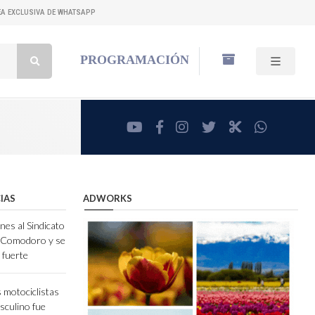
NEA EXCLUSIVA DE WHATSAPP
Buscar:
PROGRAMACIÓN
youtube
facebook
instagram
twitter
RadioCut
whatsa
IAS
ADWORKS
nes al Sindicato
e Comodoro y se
 fuerte
 motociclistas
sculino fue