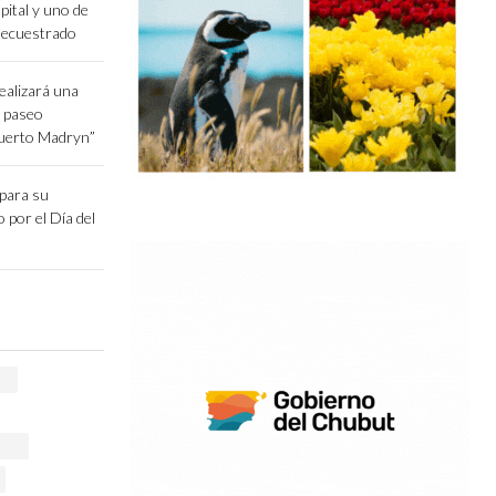
pital y uno de
secuestrado
ealizará una
l paseo
Puerto Madryn”
epara su
o por el Día del