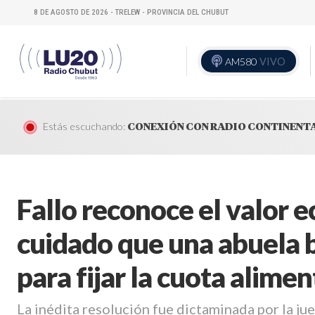
8 DE AGOSTO DE 2026 - TRELEW - PROVINCIA DEL CHUBUT
AM580
VIVO
Estás escuchando:
CONEXIÓN CON RADIO CONTINENT
Fallo reconoce el valor 
cuidado que una abuela b
para fijar la cuota alimen
La inédita resolución fue dictaminada por la ju