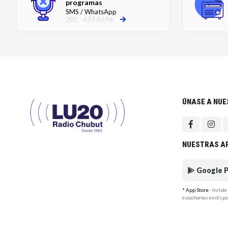
programas
SMS / WhatsApp
280 - 437-8696
ÚNASE A NU
NUESTRAS A
Google P
* App Store
- Instal
escucharnos en dispo