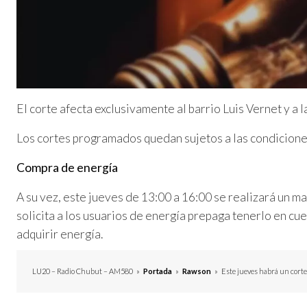
El corte afecta exclusivamente al barrio Luis Vernet y a l
Los cortes programados quedan sujetos a las condiciones
Compra de energía
A su vez, este jueves de 13:00 a 16:00 se realizará un 
solicita a los usuarios de energía prepaga tenerlo en cu
adquirir energía.
LU20 – Radio Chubut – AM580
»
Portada
»
Rawson
»
Este jueves habrá un cort