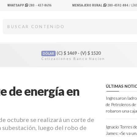
WHATSAPP
280 - 437-8696
MENSAJERO RURAL
280-4592-884
/ LÍ
(C)
$
1469 - (V)
$
1520
DÓLAR
te de energía en
ÚLTIMAS NOTIC
Ingresaron ladro
de Petroleros d
robaron una caja
de octubre se realizará un corte de
a subestación, luego del robo de
Ignacio Torres d
James: «Se va un