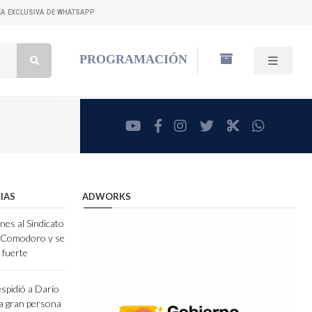
NEA EXCLUSIVA DE WHATSAPP
Buscar:
PROGRAMACIÓN
youtube
facebook
instagram
twitter
RadioCut
whatsa
IAS
ADWORKS
nes al Sindicato
e Comodoro y se
 fuerte
espidió a Darío
a gran persona