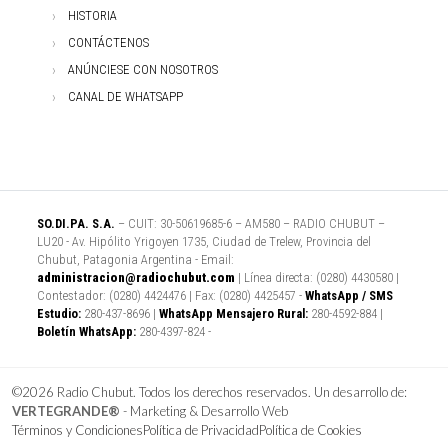
HISTORIA
CONTÁCTENOS
ANÚNCIESE CON NOSOTROS
CANAL DE WHATSAPP
SO.DI.PA. S.A.
– CUIT: 30-50619685-6 – AM580 – RADIO CHUBUT –
LU20 - Av. Hipólito Yrigoyen 1735, Ciudad de Trelew, Provincia del
Chubut, Patagonia Argentina - Email:
administracion@radiochubut.com
| Línea directa: (0280) 4430580 |
Contestador: (0280) 4424476 | Fax: (0280) 4425457 -
WhatsApp / SMS
Estudio:
280-437-8696 |
WhatsApp Mensajero Rural:
280-4592-884 |
Boletín WhatsApp:
280-4397-824 -
©2026 Radio Chubut. Todos los derechos reservados. Un desarrollo de:
VERTEGRANDE®
- Marketing & Desarrollo Web
Términos y Condiciones
Política de Privacidad
Política de Cookies