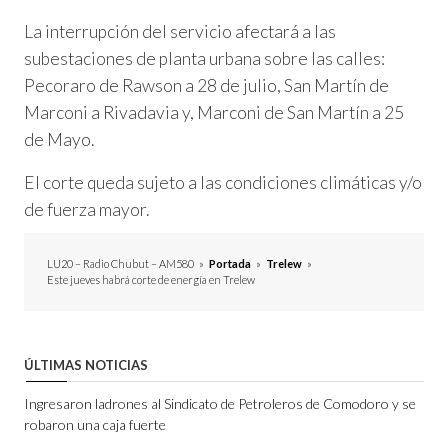
La interrupción del servicio afectará a las
subestaciones de planta urbana sobre las calles:
Pecoraro de Rawson a 28 de julio, San Martín de
Marconi a Rivadavia y, Marconi de San Martín a 25
de Mayo.
El corte queda sujeto a las condiciones climáticas y/o
de fuerza mayor.
LU20 – Radio Chubut – AM580
»
Portada
»
Trelew
»
Este jueves habrá corte de energía en Trelew
ÚLTIMAS NOTICIAS
Ingresaron ladrones al Sindicato de Petroleros de Comodoro y se
robaron una caja fuerte