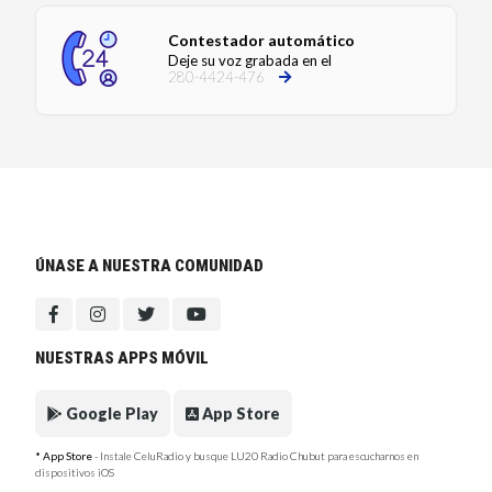
Contestador automático
Deje su voz grabada en el
280-4424-476
ÚNASE A NUESTRA COMUNIDAD
NUESTRAS APPS MÓVIL
Google Play
App Store
* App Store
- Instale CeluRadio y busque LU20 Radio Chubut para escucharnos en
dispositivos iOS