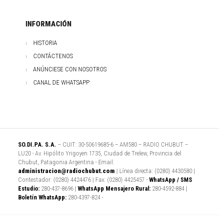
INFORMACIÓN
HISTORIA
CONTÁCTENOS
ANÚNCIESE CON NOSOTROS
CANAL DE WHATSAPP
SO.DI.PA. S.A.
– CUIT: 30-50619685-6 – AM580 – RADIO CHUBUT –
LU20 - Av. Hipólito Yrigoyen 1735, Ciudad de Trelew, Provincia del
Chubut, Patagonia Argentina - Email:
administracion@radiochubut.com
| Línea directa: (0280) 4430580 |
Contestador: (0280) 4424476 | Fax: (0280) 4425457 -
WhatsApp / SMS
Estudio:
280-437-8696 |
WhatsApp Mensajero Rural:
280-4592-884 |
Boletín WhatsApp:
280-4397-824 -