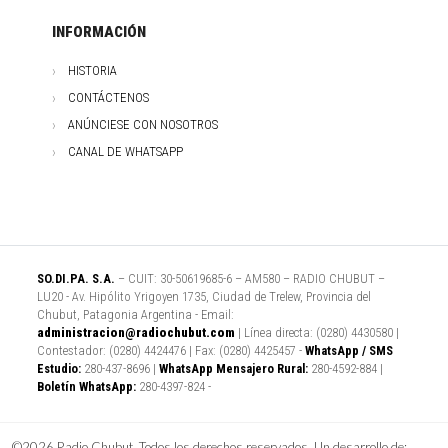
INFORMACIÓN
HISTORIA
CONTÁCTENOS
ANÚNCIESE CON NOSOTROS
CANAL DE WHATSAPP
SO.DI.PA. S.A.
– CUIT: 30-50619685-6 – AM580 – RADIO CHUBUT –
LU20 - Av. Hipólito Yrigoyen 1735, Ciudad de Trelew, Provincia del
Chubut, Patagonia Argentina - Email:
administracion@radiochubut.com
| Línea directa: (0280) 4430580 |
Contestador: (0280) 4424476 | Fax: (0280) 4425457 -
WhatsApp / SMS
Estudio:
280-437-8696 |
WhatsApp Mensajero Rural:
280-4592-884 |
Boletín WhatsApp:
280-4397-824 -
©2026 Radio Chubut. Todos los derechos reservados. Un desarrollo de: