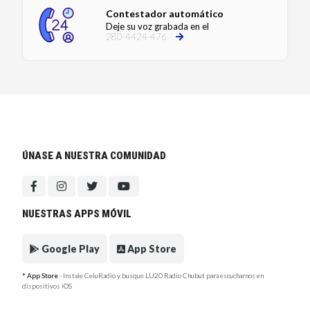
Contestador automático
Deje su voz grabada en el
280-4424-476
ÚNASE A NUESTRA COMUNIDAD
NUESTRAS APPS MÓVIL
Google Play
App Store
* App Store
- Instale CeluRadio y busque LU20 Radio Chubut para escucharnos en
dispositivos iOS