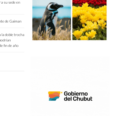
ara su sede en
ente de Gaiman
 la doble trocha
podrían
e fin de año