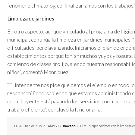
fenómeno climatológico, finalizaríamos con los trabajos
Limpieza de jardines
En otro aspecto, aunque vinculado al programa de higi
municipal, continúa la limpieza en jardines municipales.
dificultades, pero avanzando. Iniciamos el plan de orden
establecimientos porque tenían muchos yuyos y basura. 
comienzo de clases prolijo, siendo nuestra responsabili
niños”, comentó Manríquez.
“El intendente nos pide que demos el ejemplo en todo l
responsabilidad, sabiendo que estamos administrando c
contribuyente está pagando los servicios con mucho sacr
trabajo eficiente”, concluyó la funcionaria.
LU20 – Radio Chubut – AM580
»
Rawson
»
El municipio colabora con la limpieza 