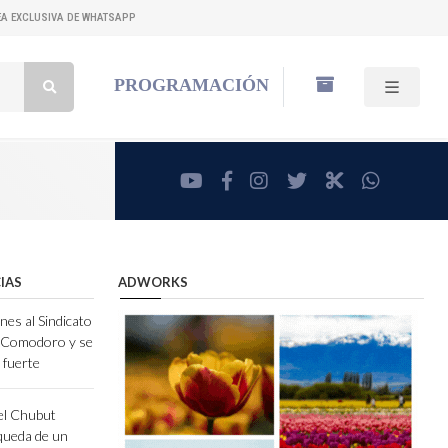
NEA EXCLUSIVA DE WHATSAPP
Buscar:
PROGRAMACIÓN
youtube
facebook
instagram
twitter
RadioCut
whatsa
IAS
ADWORKS
nes al Sindicato
e Comodoro y se
 fuerte
el Chubut
queda de un