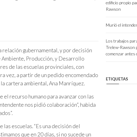
edificio propio p
Rawson
Murió el intend
Los trabajos para
Trelew-Rawson 
a relación gubernamental, y por decisión
comenzar antes d
e Ambiente, Producción, y Desarrollo
res de las escuelas provinciales, con
mera vez, a partir de un pedido encomendado
ETIQUETAS
 la cartera ambiental, Ana Manríquez.
ste el recurso humano para avanzar con las
intendente nos pidió colaboración”, habida
ados”.
e las escuelas. “Es una decisión del
stimamos que en 20 días, si no sucede un