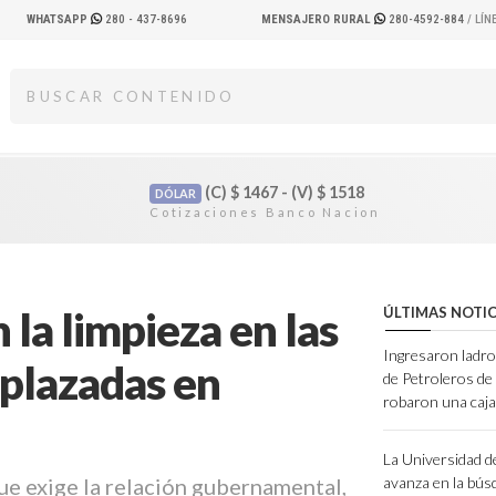
WHATSAPP
280 - 437-8696
MENSAJERO RURAL
280-4592-884
/ LÍ
(C)
$
1467 - (V)
$
1518
DÓLAR
 la limpieza en las
ÚLTIMAS NOTIC
Ingresaron ladro
mplazadas en
de Petroleros d
robaron una caja
La Universidad d
ue exige la relación gubernamental,
avanza en la bús