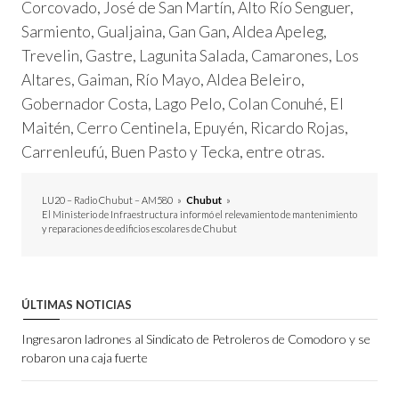
Corcovado, José de San Martín, Alto Río Senguer,
Sarmiento, Gualjaina, Gan Gan, Aldea Apeleg,
Trevelin, Gastre, Lagunita Salada, Camarones, Los
Altares, Gaiman, Río Mayo, Aldea Beleiro,
Gobernador Costa, Lago Pelo, Colan Conuhé, El
Maitén, Cerro Centinela, Epuyén, Ricardo Rojas,
Carrenleufú, Buen Pasto y Tecka, entre otras.
LU20 – Radio Chubut – AM580
»
Chubut
»
El Ministerio de Infraestructura informó el relevamiento de mantenimiento
y reparaciones de edificios escolares de Chubut
ÚLTIMAS NOTICIAS
Ingresaron ladrones al Sindicato de Petroleros de Comodoro y se
robaron una caja fuerte