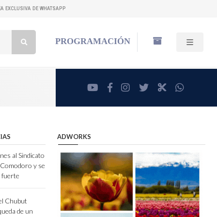
NEA EXCLUSIVA DE WHATSAPP
Buscar:
PROGRAMACIÓN
youtube
facebook
instagram
twitter
RadioCut
whatsa
IAS
ADWORKS
nes al Sindicato
e Comodoro y se
 fuerte
el Chubut
queda de un