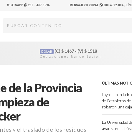
WHATSAPP
280 - 437-8696
MENSAJERO RURAL
280-4592-884
/ LÍ
(C)
$
1467 - (V)
$
1518
DÓLAR
e de la Provincia
ÚLTIMAS NOTIC
Ingresaron ladro
mpieza de
de Petroleros d
robaron una caja
cker
La Universidad d
ntes y el traslado de los residuos
avanza en la bús