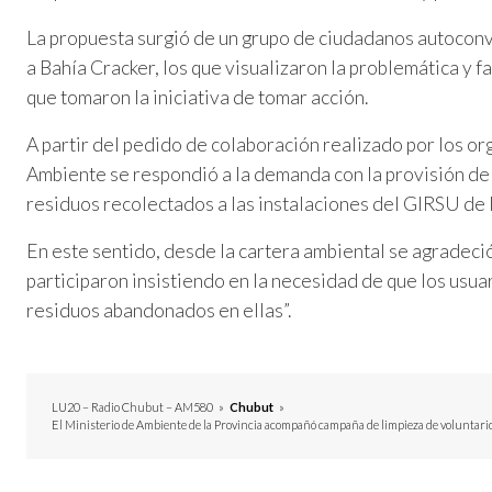
La propuesta surgió de un grupo de ciudadanos autocon
a Bahía Cracker, los que visualizaron la problemática y f
que tomaron la iniciativa de tomar acción.
A partir del pedido de colaboración realizado por los o
Ambiente se respondió a la demanda con la provisión de b
residuos recolectados a las instalaciones del GIRSU de l
En este sentido, desde la cartera ambiental se agradeci
participaron insistiendo en la necesidad de que los usua
residuos abandonados en ellas”.
LU20 – Radio Chubut – AM580
»
Chubut
»
El Ministerio de Ambiente de la Provincia acompañó campaña de limpieza de voluntari