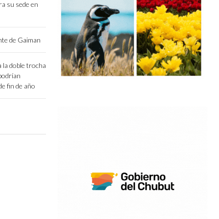
ara su sede en
ente de Gaiman
 la doble trocha
podrían
e fin de año